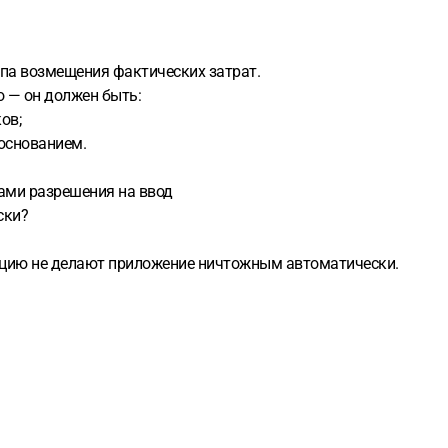
па возмещения фактических затрат.
о — он должен быть:
ов;
боснованием.
ами разрешения на ввод
ски?
ацию не делают приложение ничтожным автоматически.