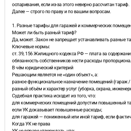
оспаривания, если из-за этого неверно рассчитан тариф.
Далее — строго по праву и по вашим вопросам.
1. Разные тарифы для гаражей и коммерческих помеще
Может ли быть разный тариф?
Да, может. Закон не запрещает устанавливать разные 
Ключевые нормы:
ст. 39, 156 Жилищного кодекса РФ — плата за содержание
обязанность собственников нести расходы пропорциональ
В чём юридический критерий
Решающим является не «один объект», а:
разное функциональное назначение помещений (гараж / 
разный объём и характер услуг (уборка, охрана, инженер
Судебная практика исходит из того, что:
для коммерческих помещений допустим повышенный та
если УК доказывает повышенные расходы;
для гаражей — пониженный или иной тариф, если фактич
Когда УК не права
УК не вправе утверждать, что: