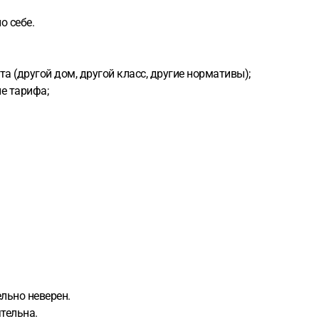
о себе.
а (другой дом, другой класс, другие нормативы);
е тарифа;
ельно неверен.
тельна.