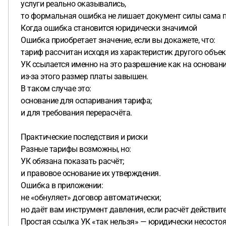
услуги реально оказывались,
то формальная ошибка не лишает документ силы сама п
Когда ошибка становится юридически значимой
Ошибка приобретает значение, если вы докажете, что:
тариф рассчитан исходя из характеристик другого объект
УК ссылается именно на это разрешение как на основани
из-за этого размер платы завышен.
В таком случае это:
основание для оспаривания тарифа;
и для требования перерасчёта.
Практические последствия и риски
Разные тарифы возможны, но:
УК обязана показать расчёт;
и правовое основание их утверждения.
Ошибка в приложении:
не «обнуляет» договор автоматически;
но даёт вам инструмент давления, если расчёт действит
Простая ссылка УК «так нельзя» — юридически несостоя