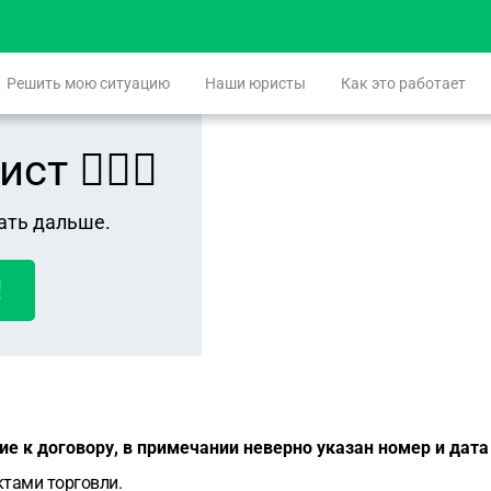
Решить мою ситуацию
Наши юристы
Как это работает
 👨🏻‍⚖️
ать дальше.
!
е к договору, в примечании неверно указан номер и дата
ктами торговли.