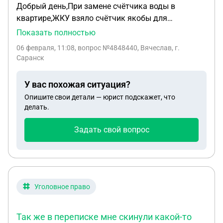
Добрый день,При замене счётчика воды в
квартире,ЖКУ взяло счётчик якобы для
осмотра,но потом позвонили сообщили что якобы
Показать полностью
с счётчиком провалились незаконные
06 февраля, 11:08
, вопрос №4848440, Вячеслав, г.
манипуляции (ставился магнит,)для уменьшения
Саранск
количества проходящей воды через него .Без
всякой экспертизы выставили счёт 36 тысяч р,это
У вас похожая ситуация?
у нас проходит такое переодически с др
Опишите свои детали — юрист подскажет, что
жельцами кто меняет счётчик ,порядок моих
делать.
действий в данный ситуации.Жду ответа.
Задать свой вопрос
Уголовное право
Так же в переписке мне скинули какой-то