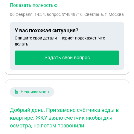
Вложила маленькую сумму. Но потом
Показать полностью
настоятельно просили отыскать сумму крупную
06 февраля, 14:54
, вопрос №4848716, Светлана, г. Москва
для совершения сделки. У меня такой суммы не
было и брокер якобы вложил свои. Теперь
У вас похожая ситуация?
требуют сумму , чтобы я нашла гаранта ( но не
Опишите свои детали — юрист подскажет, что
буду искать) или оплатить восстановленный код.
делать.
Я ничего не понимаю.
Задать свой вопрос
Недвижимость
Добрый день, При замене счётчика воды в
квартире, ЖКУ взяло счётчик якобы для
осмотра, но потом позвонили