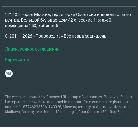
121205, город Москва, территория Сколково инновационного
центра, Большой бульвар, дом 42 строение 1, этаж 0,
помещение 150, кабинет 5
© 2011—2026 «Правовед.ru» Все права защищены.
Лицензионное соглашение
Карта сайта
The website is owned by Pravoved.RU group of companies. Pravoved.Ru Lab
Ltd. operates the website and provides support for customers (registration
number 1187746238536, 143026, Moscow, territory of the innovative center
Skolkovo, Bolshoy ave., house 42 building 1, floor 0 room 150 office 5).