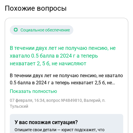
Похожие вопросы
Социальное обеспечение
В течении двух лет не получаю пенсию, не
хватало 0.5 балла в 2024 г а теперь
нехватает 2, 5 б, не начисляют
В течении двух лет не получаю пенсию, не хватало
0.5 балла в 2024 г а теперь нехватает 2,5 б, не
начисляют пенсионные баллы в полном обьеме
Показать полностью
за службу в мвд и срочную службу, призвался на
07 февраля, 16:34
, вопрос №4849810, Валерий, п.
срочную с эстонии служил в ленинграде, привез в
Тульский
пфр с архива вмф спправку о месте службы, в
мвд 4 года служил в эстонии, также не начисляют
У вас похожая ситуация?
баллы за период 1995 г по 2005, был ИП платил
Опишите свои детали — юрист подскажет, что
налоги и в пенсионный, квитанции сохранились