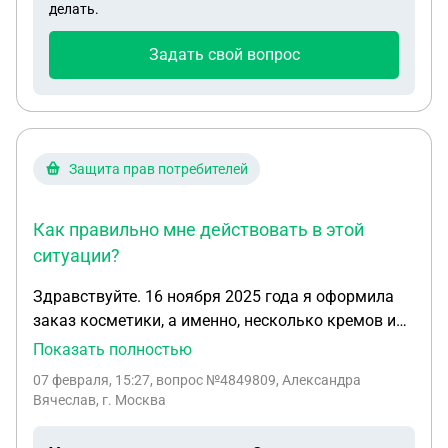
делать.
только за 1 год за этот год посчитано, ездил в
пенсионный говорят ав архивах искать некому.
Задать свой вопрос
Защита прав потребителей
Как правильно мне действовать в этой
ситуации?
Здравствуйте. 16 ноября 2025 года я оформила
заказ косметики, а именно, несколько кремов и
мист. 24 ноября 2025 года товары были получены
Показать полностью
из службы доставки. 31 декабря 2025 года, при
07 февраля, 15:27
, вопрос №4849809, Александра
вскрытии и использовании миста, были выявлены
Вячеслав, г. Москва
признаки несоответствия оригинальной
продукции, выражающиеся в отличии