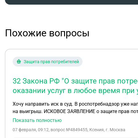
Похожие вопросы
Защита прав потребителей
32 Закона РФ "О защите прав потре
оказании услуг в любое время при
Хочу направить иск в суд. В роспотребнадзор уже н
на выигрыш. ИСКОВОЕ ЗАЯВЛЕНИЕ о защите прав потребителя, взыскании денежных средств, неустойки, компенсации морального вреда и штрафа 22.10.2025 г.
между ФИО (далее – Истец) и ИП ФИО (далее – Ответ
Показать полностью
составила 108 000 (Сто восемь тысяч) рублей. Оплата произведена с использ
07 февраля, 09:12
, вопрос №4849455, Ксения, г. Москва
для личных целей, в связи с чем к спорным правоотношениям п