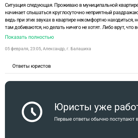
Ситуация следующая. Проживаю в муниципальной квартире, 
начинает слышаться круглосуточно неприятный раздражаю
ведь при этих звуках в квартире некомфортно находиться, не 
там добиваются, но делать ничего не хотят. Либо врут, что 
раньше никаких звуков из подвала.
В 2025-м громкость уси
Показать полностью
роспотребнадзор. Администрация погрозила и мне отчитала
05 февраля, 23:05
,
Александр
,
г. Балашиха
назад. Факт нарушения установлен роспотребнадзором, ког
сделать и получить компенсацию морального вреда и вреда
Так ли это? Можно ли, обратившись в суд, не доказывать ка
Ответы юристов
Юристы уже рабо
Первые ответы обычно поступают в