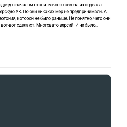
одряд с началом отопительного сезона из подвала
ерскую УК. Но они никаких мер не предпринимали. А
пертония, которой не было раньше. Не понятно, чего они
и вот-вот сделают. Многовато версий. И не было
егулярно. Обратился в администрацию, прокуратуру и
рушения санитарных норм. Это было недели три
ы заставить УК выполнить то, что она должна бы сама
о у меня шансы добиться желаемого близки к 100%.