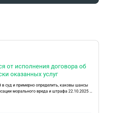
ся от исполнения договора об
ски оказанных услуг
й в суд и примерно определить, каковы шансы
разовательных услуг. Стоимость обучения
начала обучения —