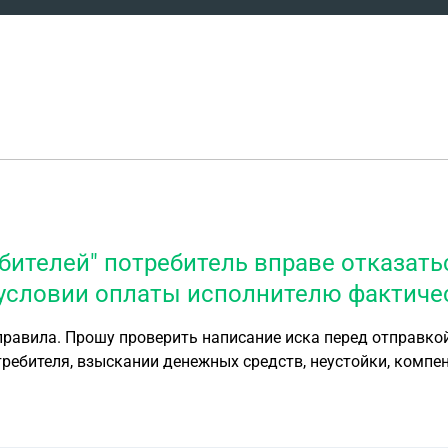
бителей" потребитель вправе отказать
 условии оплаты исполнителю фактиче
аправила. Прошу проверить написание иска перед отправко
чик) был заключён договор №2201 на оказание платных об
ованием кредитных средств. Услуги приобретались мной как физическим лицом
одлежит применению Закон РФ «О защите прав потребителей». В день 