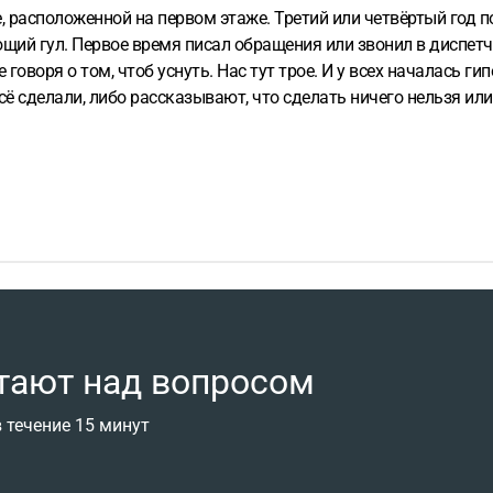
расположенной на первом этаже. Третий или четвёртый год п
щий гул.
Первое время писал обращения или звонил в диспетч
говоря о том, чтоб уснуть. Нас тут трое. И у всех началась ги
всё сделали, либо рассказывают, что сделать ничего нельзя ил
лилась до невыносимых величин. Стал звонить и писать в УК р
сь отпиской. Роспотребнадзор уведомил о недопустимости на
да шум ещё был тише на 10 дБ.
Я хочу обратиться в суд, чтоб
 здоровью, хотя последнее трудновато доказать.
Я думаю, чт
ждое утверждение, а вот так, как я выше описать суть дела?
тают над вопросом
 течение 15 минут