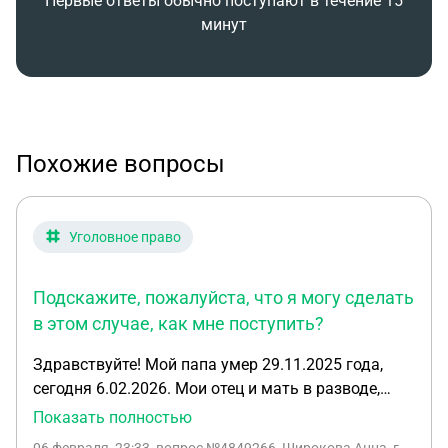
Первые ответы обычно поступают в течение 15
минут
Похожие вопросы
Уголовное право
Подскажите, пожалуйста, что я могу сделать
в этом случае, как мне поступить?
Здравствуйте! Мой папа умер 29.11.2025 года,
сегодня 6.02.2026. Мои отец и мать в разводе,
папа проживал в другом городе со своей женой.
Показать полностью
На днях я посетила отдел ЗАГС для получения