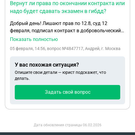
Вернут ли права по окончании контракта или
надо будет сдавать экзамен в гибдд?
Добрый день! Лишают прав по 12.8, суд 12
февраля, подписал контракт в добровольческий
отряд Барс на полгода! Отправляюсь в зону СВО.
Показать полностью
Вернут ли права по окончании контракта или
05 февраля, 14:56
, вопрос №4847717, Андрей, г. Москва
надо будет сдавать экзамен в гибдд?
У вас похожая ситуация?
Опишите свои детали — юрист подскажет, что
делать.
Задать свой вопрос
Дата обновления страницы
06.02.2026