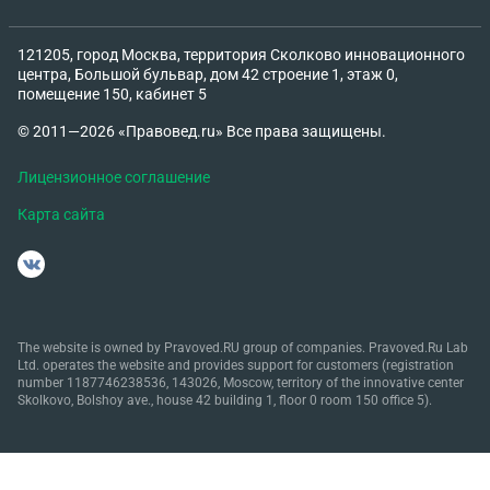
121205, город Москва, территория Сколково инновационного
центра, Большой бульвар, дом 42 строение 1, этаж 0,
помещение 150, кабинет 5
© 2011—2026 «Правовед.ru» Все права защищены.
Лицензионное соглашение
Карта сайта
The website is owned by Pravoved.RU group of companies. Pravoved.Ru Lab
Ltd. operates the website and provides support for customers (registration
number 1187746238536, 143026, Moscow, territory of the innovative center
Skolkovo, Bolshoy ave., house 42 building 1, floor 0 room 150 office 5).