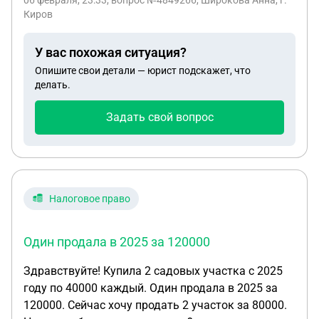
06 февраля, 23:33
, вопрос №4849266, Широкова Анна, г.
справки о смерти, необходимую для посещения
Киров
нотариуса, так как мне нужно вступать в
наследство. В ЗАГСе мне пояснили, что у них нет
У вас похожая ситуация?
информации по отцу, что в мертвых не числится.
Опишите свои детали — юрист подскажет, что
Так получилось потому, что жена отца не отнесла
делать.
справку в ЗАГС, не получила свидетельство. У нас
напряжённые отношения, я понимаю, что она
Задать свой вопрос
делает это специально, чтоб я пропустила сроки
вхождения в наследство. Подскажите,
пожалуйста, что я могу сделать в этом случае,
как мне поступить?
Налоговое право
Один продала в 2025 за 120000
Здравствуйте! Купила 2 садовых участка с 2025
году по 40000 каждый. Один продала в 2025 за
120000. Сейчас хочу продать 2 участок за 80000.