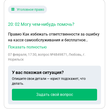
Уголовное право
20: 02 Могу чем-нибудь помочь?
Правио Как избежать ответственности за ошибку
на кассе самообслуживания и бесплатное
получение товаров Главная / Задать вопрос / #
Показать полностью
2518124 Могут ли меня привлечь к
07 февраля, 17:30
, вопрос №4849871, Любовь, г.
ответственности за использование ошибки на
Норильск
кассе самообслуживания, которую я обнаружил и
использовал, но не применял хакерские
У вас похожая ситуация?
программы? | Гость, Москва 2023-01-22
Опишите свои детали — юрист подскажет, что
Категория: Защита прав потребителей 11 1
делать.
Реклама randewoo.ru Ответы юристов (1) Сергеев
Олег Сергеев Олег Сергеев Олег Сергеев Олег
Задать свой вопрос
Юрист, Москва На сайте: 2502 дня Ответов:
2467Рейтинг: 3.62 Да, Вас могут привлечь к