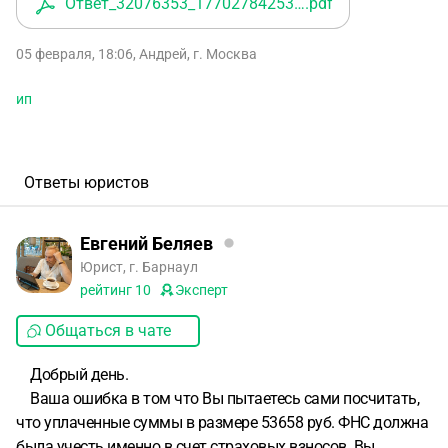
Ответ_32076353_1770278425352
.pdf
05 февраля, 18:06
,
Андрей
,
г. Москва
ип
Ответы юристов
Евгений Беляев
Юрист, г. Барнаул
рейтинг
10
Эксперт
Общаться в чате
Добрый день.
Ваша ошибка в том что Вы пытаетесь сами посчитать,
что уплаченные суммы в размере 53658 руб. ФНС должна
была учесть именно в счет страховых взносов. Вы