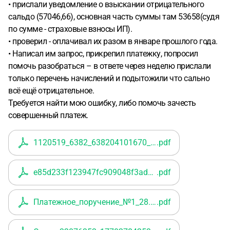
• прислали уведомление о взыскании отрицательного
сальдо (57046,66), основная часть суммы там 53658(судя
по сумме - страховые взносы ИП).
• проверил - оплачивал их разом в январе прошлого года.
• Написал им запрос, прикрепил платежку, попросил
помочь разобраться – в ответе через неделю прислали
только перечень начислений и подытожили что сально
всё ещё отрицательное.
Требуется найти мою ошибку, либо помочь зачесть
совершенный платеж.
1120519_6382_638204101670_7c85303c-75ac-47c7-8ef3-470906356573_20260128_7c85303c-75ac-47c7-8ef3-4709
.pdf
e85d233f123947fc909048f3ad07c908
.pdf
Платежное_поручение_№1_28.01.2025 (1)
.pdf