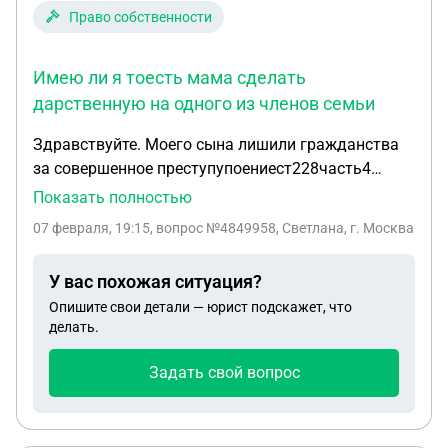
Право собственности
Имею ли я тоесть мама сделать
дарственную на одного из членов семьи
Здравствуйте. Моего сына лишили гражданства
за совершенное преступупоениест228часть4
соответственно паспорта. У него имееться доля в
Показать полностью
доме где он проживал и прописан. Имею ли я
07 февраля, 19:15
, вопрос №4849958, Светлана, г. Москва
тоесть мама сделать дарственную на одного из
членов семьи. Доверенность дал еще до
У вас похожая ситуация?
обьявления приговора мне тоесть маме. Ведь в
Опишите свои детали — юрист подскажет, что
данный момент он ни кто
делать.
Задать свой вопрос