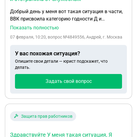
Добрый день у меня вот такая ситуация в части,
ВВК присвоила категорию годности Д и
отстранила от служебных обязанностей я написал
Показать полностью
перевод на службу в военкомат так как на службе
07 февраля, 10:20
, вопрос №4849556, Андрей, г. Москва
в части не могут оставить предложили перевод,
жду его уже 3 месяца перевода, Начальник штаба
У вас похожая ситуация?
настаивает что бы я написал рапорт о сдаче дел и
Опишите свои детали — юрист подскажет, что
должности под видом что бы его не наказала
делать.
проверка. И приютом заставляет находиться на
территории части не смотря на то что я живу в30
Задать свой вопрос
мин. От части. Вопрос в том зачем мне писать
этот рапорт и нужно его писать до того момента
пока не пришли документы о переводе.
Защита прав работников
Здравствуйте У меня такая ситуация, Я