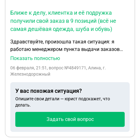
Ближе к делу, клиентка и её подружка
получили свой заказ в 9 позиций (всё не
самая дешёвая одежда, шуба и обувь)
Здравствуйте, произошла такая ситуация: я
работаю менеджером пункта выдачи заказов
вайлдберриз. Мы никак не защищены абсолютно
Показать полностью
от всего, включая штрафы, которые сыпятся на
06 февраля, 21:51
, вопрос №4849171, Алина, г.
нас как из рога изобилия. Ближе к делу, клиентка
Железнодорожный
и её подружка получили свой заказ в 9 позиций
(всё не самая дешёвая одежда, шуба и обувь) и
У вас похожая ситуация?
ушли с ним сразу в примерочную, мой коллега
Опишите свои детали — юрист подскажет, что
предупредил их, сказав, чтобы они проверяли
делать.
ВЕСЬ заказ под камерой. Одна из женщин начала
неохотно и бегло проверять самые
Задать свой вопрос
незначительные товары - шапки, топик и рубашку,
в этот момент к нам одновременно начали
приходить человек 5, с огромными заказами, а