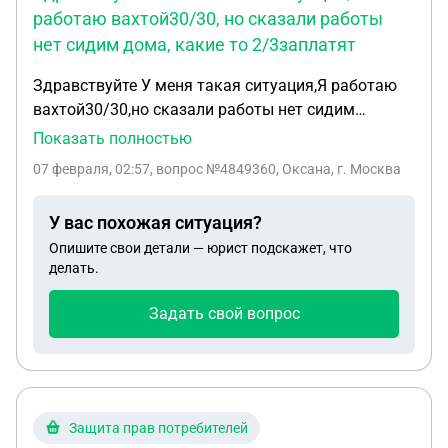
работаю вахтой30/30, но сказали работы
нет сидим дома, какие то 2/3заплатят
Здравствуйте У меня такая ситуация,Я работаю
вахтой30/30,но сказали работы нет сидим
дома,какие то 2/3заплатят,но это копейки
Показать полностью
наверное,а не полная з/п,и не говорят сколько
07 февраля, 02:57
, вопрос №4849360, Оксана, г. Москва
сидеть,но почему я должна сидеть за
копейки,может ещё и работы долго не
У вас похожая ситуация?
будет,никакой определенности,что делать?
Опишите свои детали — юрист подскажет, что
делать.
Задать свой вопрос
Защита прав потребителей