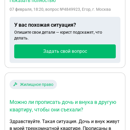
Показать полностью
первого числа нового года, а именно с 1 янворя
07 февраля, 18:20
, вопрос №4849923, Егор, г. Москва
всё обнулиться и можно будет заехать в Россию,
13.01.26 я заехал в Россию, сделав документы
У вас похожая ситуация?
отправился в мвд 03.02.26 для продление срока
Опишите свои детали — юрист подскажет, что
прибывания на 1 год в мвд мой паспорт забрали и
делать.
поставили штамп о депортации на 5 лет, ссылаясь
на то что мне можно было заезжать в рф только
Задать свой вопрос
в 2027 году, можно ли что-то с этим сделать и
анулировать депортацию? Я гражданин
Казахстана
Жилищное право
Можно ли прописать дочь и внука в другую
квартиру, чтобы они съехали?
Здравствуйте. Такая ситуация. Дочь и внук живут
в моей трехкомнатной квартире. Прописаны в