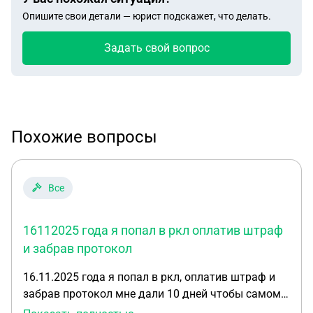
Опишите свои детали — юрист подскажет, что делать.
Задать свой вопрос
Похожие вопросы
Все
16112025 года я попал в ркл оплатив штраф
и забрав протокол
16.11.2025 года я попал в ркл, оплатив штраф и
забрав протокол мне дали 10 дней чтобы самому
выехать из РФ так я и сделал, в мвд сказали что с