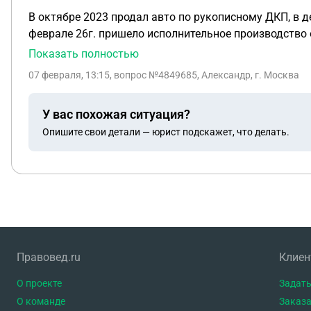
В октябре 2023 продал авто по рукописному ДКП, в де
феврале 26г. пришело исполнительное производство 
г. с блакировкой счета на сумму штрафа, запросил в 
Показать полностью
07 февраля, 13:15
, вопрос №4849685, Александр, г. Москва
У вас похожая ситуация?
Опишите свои детали — юрист подскажет, что делать.
Правовед.ru
Клие
О проекте
Задать
О команде
Заказа