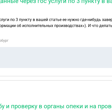
нные через гос услуги по 3 пункту в в
 3 пункту в вашей статье ее нужно где-нибудь заверять ( 3: Через 
роизводствах»). И что делать если МФЦ по такой справки отказывается
ы уже у приставов просил эту справку через гос услуги, но
 надо.
рбург
бу и проверку в органы опеки и на про