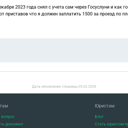
кабре 2023 года снял с учета сам через Госуслуни и как г
от приставов что я должен заплатить 1500 за проезд по п
гаи сведенья по авто выяснилось что ее поставили на учет 
авто перепродали от моего имени по поддельному дкп Что теперь делать Штраф оплатил
Дата обновления страницы
05.02.2026
нтам
Юристам
 вопрос
Блог
ть документ
Стать юристом п