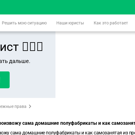
Решить мою ситуацию
Наши юристы
Как это работает
 👨🏻‍⚖️
ать дальше.
!
межные права
 произвожу сама домашние полуфабрикаты и как самозаня
извожу сама домашние полуфабрикаты и как самозанятая из пр