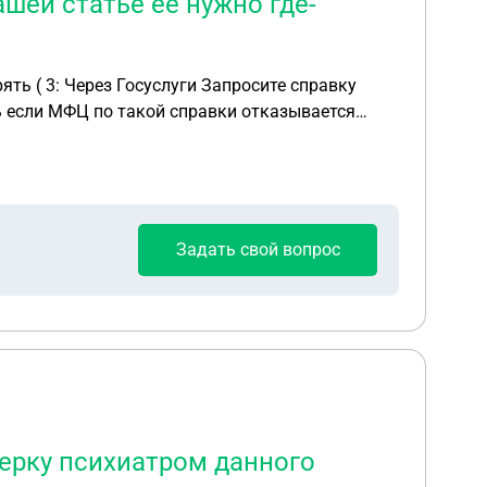
ашей статье ее нужно где-
Госуслуги Запросите справку
 они не отвечают на запрос. Может я не
Задать свой вопрос
верку психиатром данного