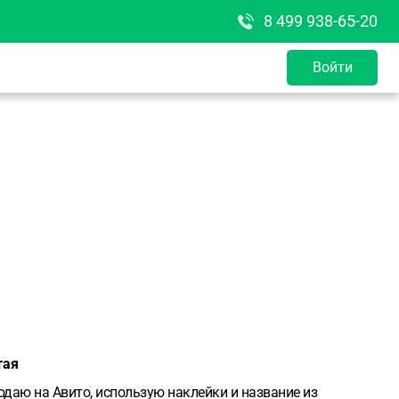
8 499 938-65-20
Войти
тая
одаю на Авито, использую наклейки и название из