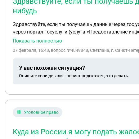
Здравствуйте, если ты получаешь да
нибудь
Здравствуйте, если ты получаешь данные через гос услуги по
через портал Госуслуги (услуга «Предоставление информации об исполнительных п
принимать документы. Еще вопрос , что делать если т
Показать полностью
правильно онлайн оформила запрос . Подскажите как
07 февраля, 16:48
, вопрос №4849848, Светлана, г. Санкт-Пете
У вас похожая ситуация?
Опишите свои детали — юрист подскажет, что делать.
Уголовное право
Куда из России я могу подать жало