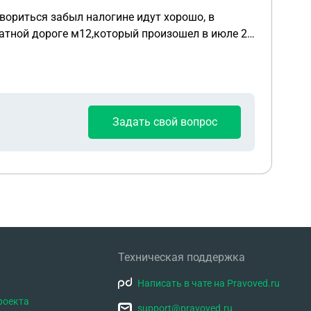
овориться забыл налогине идут хорошо, в
латной дороге м12,который произошел в июле 25
в октябре 24г. На кого неизвестно, получаеться
Задать свой вопрос
Техническая поддержка
Написать в чате на Pravoved.ru
роекта
support@pravoved.ru