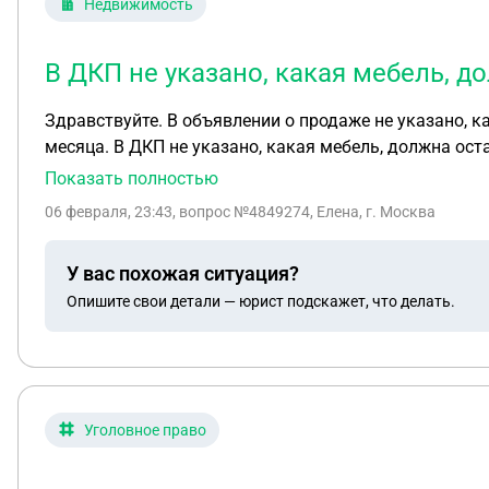
Недвижимость
В ДКП не указано, какая мебель, д
Здравствуйте. В объявлении о продаже не указано, какая мебель остаётся. Я продала квартиру. В ДКП указан
месяца. В ДКП не указано, какая мебель, должна остаться. На словах я обещала частично оставить настенные кухонные шкафы и детскую мебель , и ванной
тумбу с раковиной. Но во время переезда передумала и решила забрать две
Показать полностью
подписывать передаточный акт и грозит подать в суд.
06 февраля, 23:43
, вопрос №4849274, Елена, г. Москва
У вас похожая ситуация?
Опишите свои детали — юрист подскажет, что делать.
Уголовное право