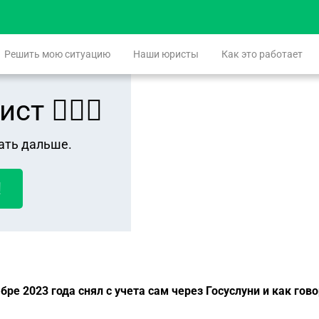
Решить мою ситуацию
Наши юристы
Как это работает
 👨🏻‍⚖️
ать дальше.
!
бре 2023 года снял с учета сам через Госуслуни и как го