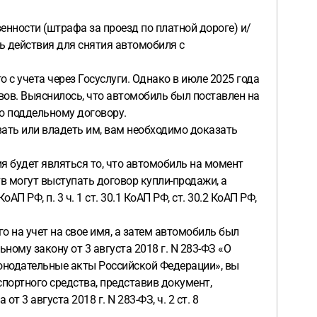
енности (штрафа за проезд по платной дороге) и/
ь действия для снятия автомобиля с
 с учета через Госуслуги. Однако в июле 2025 года
вов. Выяснилось, что автомобиль был поставлен на
по поддельному договору.
ать или владеть им, вам необходимо доказать
 будет являться то, что автомобиль на момент
в могут выступать договор купли-продажи, а
П РФ, п. 3 ч. 1 ст. 30.1 КоАП РФ, ст. 30.2 КоАП РФ,
о на учет на свое имя, а затем автомобиль был
ому закону от 3 августа 2018 г. N 283-ФЗ «О
конодательные акты Российской Федерации», вы
портного средства, представив документ,
 3 августа 2018 г. N 283-ФЗ, ч. 2 ст. 8