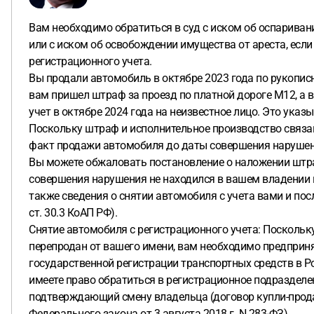
Вам необходимо обратиться в суд с иском об оспариван
или с иском об освобождении имущества от ареста, есл
регистрационного учета.
Вы продали автомобиль в октябре 2023 года по рукописно
вам пришел штраф за проезд по платной дороге М12, а 
учет в октябре 2024 года на неизвестное лицо. Это ука
Поскольку штраф и исполнительное производство связа
факт продажи автомобиля до даты совершения нарушен
Вы можете обжаловать постановление о наложении штра
совершения нарушения не находился в вашем владении и
также сведения о снятии автомобиля с учета вами и последу
ст. 30.3 КоАП РФ).
Снятие автомобиля с регистрационного учета: Поскольку
перепродан от вашего имени, вам необходимо предпринят
государственной регистрации транспортных средств в Р
имеете право обратиться в регистрационное подразделе
подтверждающий смену владельца (договор купли-продажи от
Федерального закона от 3 августа 2018 г. N 283-ФЗ).