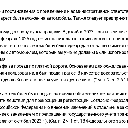
ии постановления о привлечении к административной ответств
и арест был наложен на автомобиль. Также следует предпринят
му договору купли-продажи. В декабре 2023 года вы сняли его
в феврале 2026 года — исполнительное производство от приста
зывает на то, что автомобиль был перепродан от вашего имени 
ны с автомобилем, который вы уже не должны были использов
ия.
фа за проезд по платной дороге. Основанием для обжалования
ли пользовании, а был продан ранее. В качестве доказательст
ющей постановке на учет на другое лицо. (См. п. 2 ст. 2.6.1 КоА
 автомобиль был продан, но новый собственник не поставил ег
ь действия для прекращения регистрации. Согласно Федеральн
оссийской Федерации и о внесении изменений в отдельные за
ние с заявлением о прекращении государственного учета транс
 октября 2023 г.). (См. п. 2 ч. 1 ст. 18 Федерального закона от