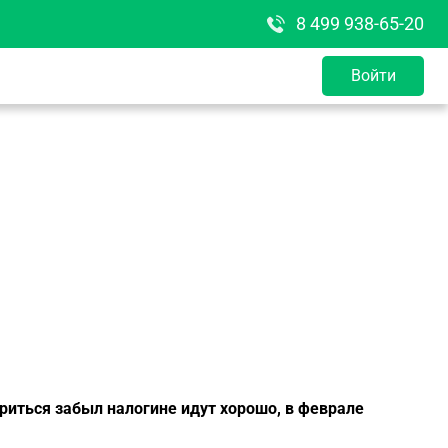
8 499 938-65-20
Войти
вориться забыл налогине идут хорошо, в феврале