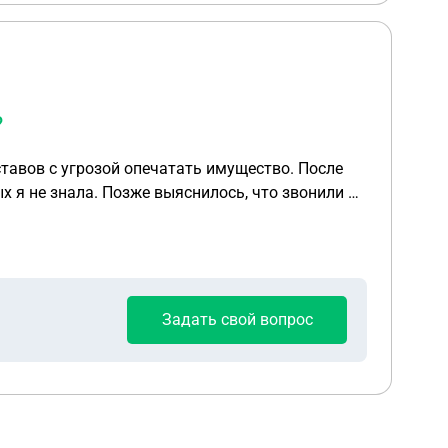
?
тавов с угрозой опечатать имущество. После
 я не знала. Позже выяснилось, что звонили не
акомой, которая сталкивалась с такой же
изаций с просьбой выяснить все и
аявление было написано
алуйста, могу ли я
Задать свой вопрос
ие. Знакомый обязался все выплатить,