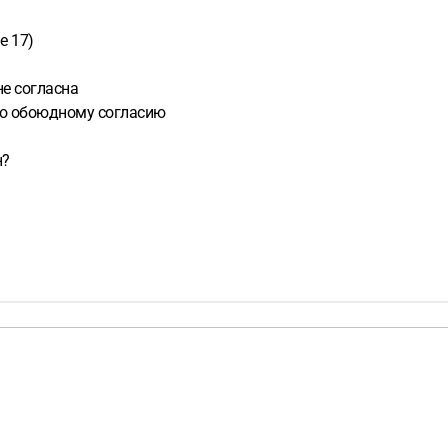
е 17)
не согласна
 по обоюдному согласию
н?