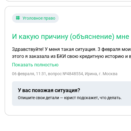
Уголовное право
И какую причину (объяснение) мне 
Здравствуйте! У меня такая ситуация. 3 февраля мо
этого я заказала из БКИ свою кредитную историю и в
судебные приставы, а коллекторы, так как никакого 
Показать полностью
ситуацией, я подала заявление в полицию и написал
06 февраля, 11:31
, вопрос №4848554, Ирина, г. Москва
аннулировать займы. Вскоре мне позвонили из МФО И выяснилось, что эти займы без моего ведома (без согласия, без оповещения, разрешения 
информирования) взял мой знакомый, который сейчас находитс
У вас похожая ситуация?
04.02.2026, уголовное дело еще не возбуждено. В полиции сказали,
Опишите свои детали — юрист подскажет, что делать.
забрать заявление из полиции, чтобы на моего знак
произошло примирение сторон И можно ли забрать (отозвать) такое заявление в онлайн-формате. И какую причину (объяснение) мне писать Будут ли какие-то
последствия?