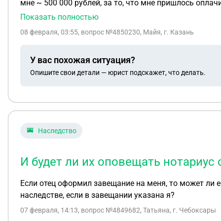
мне ~ 500 000 рублей, за то, что мне пришлось опл
исполнительный лист судебным приставам, но они закр
Показать полностью
подать заявление на возбуждение исполнительного произв-ва через полгода, что я и с
08 февраля, 03:55
, вопрос №4850230, Майя, г. Казань
получается в счёт долга уже не смогут списывать де
лист, есть ли какие-то временные ограничения?
У вас похожая ситуация?
Опишите свои детали — юрист подскажет, что делать.
Наследство
И будет ли их оповещать нотариус 
Если отец оформил завещание на меня, то может ли е
наследстве, если в завещании указана я?
07 февраля, 14:13
, вопрос №4849682, Татьяна, г. Чебоксары