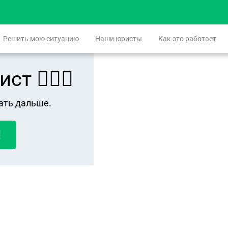
Решить мою ситуацию
Наши юристы
Как это работает
 👨🏻‍⚖️
ать дальше.
!