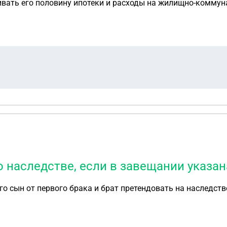
ачивать его половину ипотеки и расходы на жилищно-коммун
ыли исп-ое производство, ссылаясь на то, что, условно гов
делала. Вопрос: Раз у него уже списывают 50% с заработной платы,
ньги? Как мне вернуть свои деньги? Сколько раз можно по
о наследстве, если в завещании указан
го сын от первого брака и брат претендовать на наследств