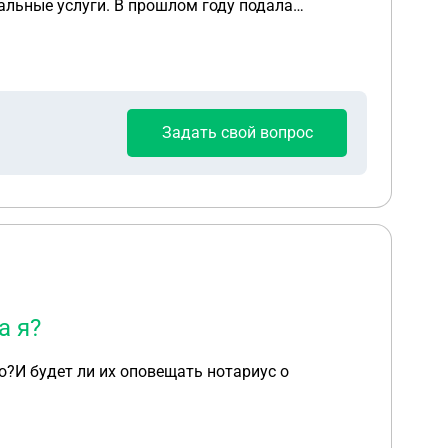
альные услуги. В прошлом году подала
оря, с него нечего взять и я могу повторно
вторно подавать один и тот же исполнительный
Задать свой вопрос
а я?
о?И будет ли их оповещать нотариус о