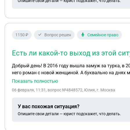
Опишите свои детали — юрист подскажет, что делать.
1150 ₽
Вопрос решен
Семейное право
Есть ли какой-то выход из этой си
Добрый день! В 2016 году вышла замуж за турка, в 2021 мы разошлись, детей нет, совместно нажитого имущества нет. Через общих знакомых узнала, что у
него роман с новой женщиной. А буквально на днях м
суд, о разводе + взыскания с меня оплаты услуг адво
Показать полностью
указана. Дата подачи 07.05.25. Вручили эти копии мн
06 февраля, 11:31
, вопрос №4848572, Юлия, г. Москва
Развестись я согласна, но не на оплату услуг адвока
Судя по всему, сроки подачи встречного иска вышли, 
У вас похожая ситуация?
суд принял решение в его пользу, то получается, что
Опишите свои детали — юрист подскажет, что делать.
делать? Заранее спасибо