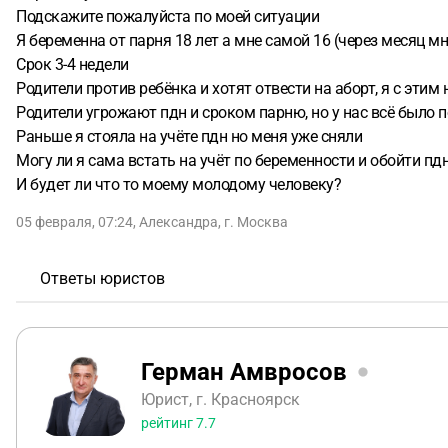
Подскажите пожалуйста по моей ситуации
Я беременна от парня 18 лет а мне самой 16 (через месяц мн
Срок 3-4 недели
Родители против ребёнка и хотят отвести на аборт, я с этим 
Родители угрожают пдн и сроком парню, но у нас всё было
Раньше я стояла на учёте пдн но меня уже сняли
Могу ли я сама встать на учёт по беременности и обойти пд
И будет ли что то моему молодому человеку?
05 февраля, 07:24
,
Александра
,
г. Москва
Ответы юристов
Герман Амвросов
Юрист, г. Красноярск
рейтинг
7.7