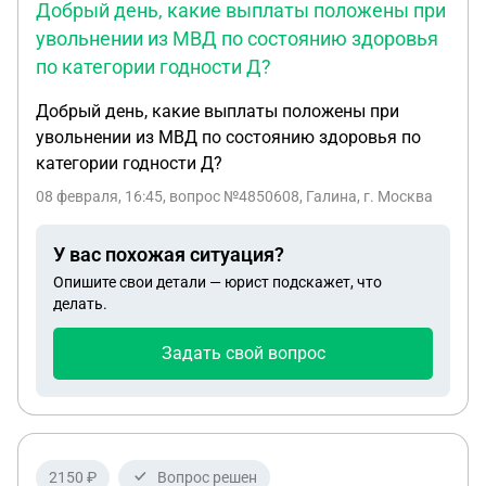
жалобы в Росздравнадзор / Роспотребнадзор /
Добрый день, какие выплаты положены при
Минздрав;
- подача исков (один или два процесса).
Так же
увольнении из МВД по состоянию здоровья
интересны ориентировочные сроки и практика по
по категории годности Д?
аналогичным делам.
Готовы отдать дело в
сопровождение и предоставить все документы,
Добрый день, какие выплаты положены при
переписку, отказы и медицинские материалы.
увольнении из МВД по состоянию здоровья по
категории годности Д?
08 февраля, 16:45
, вопрос №4850608, Галина, г. Москва
У вас похожая ситуация?
Опишите свои детали — юрист подскажет, что
делать.
Задать свой вопрос
2150 ₽
Вопрос решен