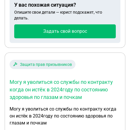
У вас похожая ситуация?
Однако, вернувшись через полчаса, мы
Опишите свои детали — юрист подскажет, что
обнаружили сына в слезах, жалующегося на боль
делать.
в руке. Самое возмутительное, что сотрудники
«Kinder» даже не сочли нужным связаться с нами,
Задать свой вопрос
родителями, в экстренной ситуации. Я считаю это
вопиющим нарушением всех возможных правил и
норм. В подобных случаях, когда ребенок плачет
и жалуется на боль, персонал обязан немедленно
уведомить родителей, чтобы мы могли принять
Защита прав призывников
необходимые меры. На мои вопросы о
произошедшем сотрудники отвечали уклончиво,
Могу я уволиться со службы по контракту
утверждая, что «ничего такого не было» и что
когда он истёк в 2024году по состоянию
ребенок «просто сам плакал». Я настояла на
здоровья по глазам и почкам
просмотре видеозаписи, чтобы разобраться в
ситуации. После долгих уговоров мне наконец
Могу я уволиться со службы по контракту когда
показали запись, на которой отчетливо видны
он истёк в 2024году по состоянию здоровья по
два тревожных момента: 1. Неправильное
глазам и почкам
обращение с ребенком: Одна из нянь, сидящая в