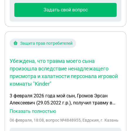
действия, если МРТ подтвердит диагноз, мне в
Задать свой вопрос
страховую показать и они выплатят что то?
Машина пострадала сильно, весь багажник вмят.
Сколько за вред здоровью именно за шею могут
заплатить? И страховая вместе с ущербом
машины будет оценивать или отдельно по
Защита прав потребителей
здоровью в суд надо идти?
Убеждена, что травма моего сына
произошла вследствие ненадлежащего
присмотра и халатности персонала игровой
комнаты "Kinder"
3 февраля 2026 года мой сын, Громов Эрсан
Алексеевич (29.05.2022 г.р.), получил травму в
игровой комнате «Kinder» из-за халатности
Показать полностью
персонала. Мы с мужем оставили Эрсана под
06 февраля, 18:08
, вопрос №4848955, Евдокия, г. Казань
присмотром няни, чтобы спокойно заказать еду,
рассчитывая на его безопасность и комфорт.