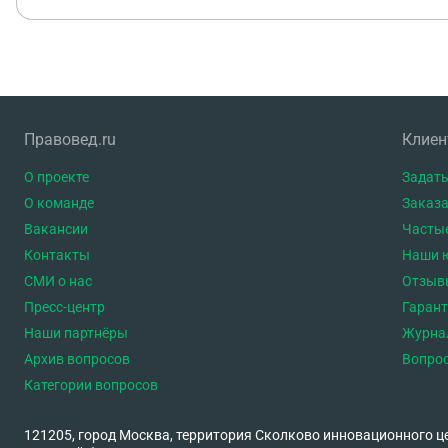
Правовед.ru
Клие
О проекте
Задать
О команде
Заказа
Вакансии
Часты
Контакты
Наши 
СМИ о нас
Отзыв
Пресс-центр
Гаран
Наши партнёры
Журна
Архив вопросов
Вопро
Категории вопросов
121205, город Москва, территория Сколково инновационного ц