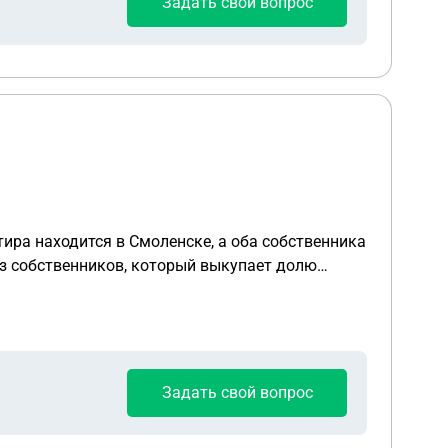
Задать свой вопрос
тира находится в Смоленске, а оба собственника
из собственников, который выкупает долю
ятся на всех собственников)?
Задать свой вопрос