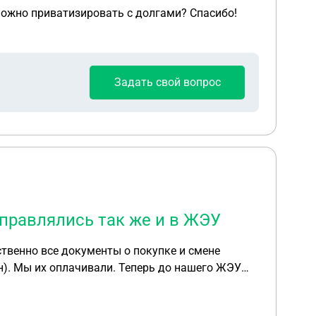
 можно приватизировать с долгами? Спасибо!
Задать свой вопрос
правлялись так же и в ЖЭУ
твенно все документы о покупке и смене
н). Мы их оплачивали. Теперь до нашего ЖЭУ
счёт потребления и сумма выходит неприятная