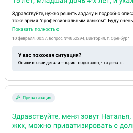
15 лет, младшая дочь 4-х лет, и у
Здравствуйте, нужно решить задачу и подробно описа
тоже время "профессиональным языком". Буду очень благодарна если поможете. Задача: Соколов, рабо
Мирный, погиб 21 июня 2019 года от взрыва метана. 
Показать полностью
15 лет, младшая дочь 4-х лет, и ухаживавшая за ней и потому неработающая вдов
10 февраля, 00:37
, вопрос №4852294, Виктория, г. Оренбург
страховую пенсию по случаю потери кормильца.
У вас похожая ситуация?
Опишите свои детали — юрист подскажет, что делать.
Приватизация
Здравствуйте, меня зовут Наталья,
жкх, можно приватизировать с дол