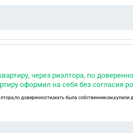
вартиру, через риэлтора, по доверенн
вартиру оформил на себя без согласия р
лтора,по доверенности,мать была собственником,купили д