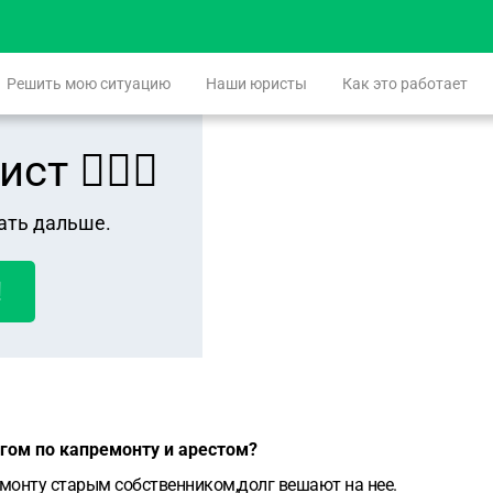
Решить мою ситуацию
Наши юристы
Как это работает
 👨🏻‍⚖️
ать дальше.
!
гом по капремонту и арестом?
ремонту старым собственником,долг вешают на нее.