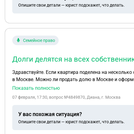
Опишите свои детали — юрист подскажет, что делать.
Семейное право
Долги делятся на всех собственни
Здравствуйте. Если квартира поделена на несколько 
в Москве. Можно ли продать долю в Москве и оформ
накопил Долгов по ЖКХ, может ли второй, который пр
Показать полностью
07 февраля, 17:30
, вопрос №4849870, Диана, г. Москва
У вас похожая ситуация?
Опишите свои детали — юрист подскажет, что делать.