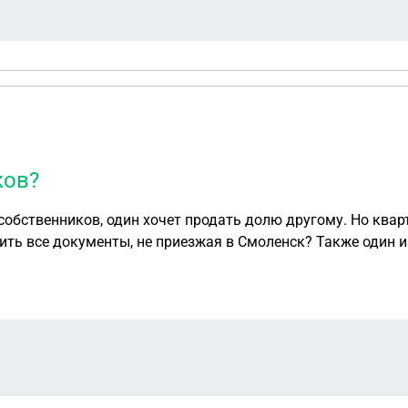
ков?
собственников, один хочет продать долю другому. Но квар
ить все документы, не приезжая в Смоленск? Также один 
одает продать долю не платя долги по ЖКХ(т.к. долги дел