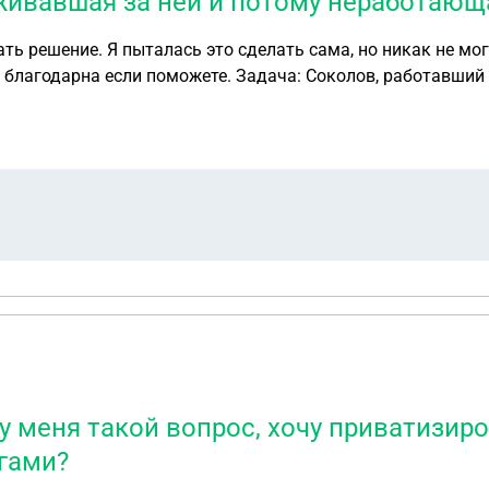
хаживавшая за ней и потому неработающ
ть решение. Я пыталась это сделать сама, но никак не мо
тавший шахтером на шахте «Союз», расположенной в г.
У него остались старший сын 17 лет – студент дневного о
а погибшего 42-х лет. Определите, кто из вышеуказанных лиц имеет право на
 у меня такой вопрос, хочу приватизиро
гами?