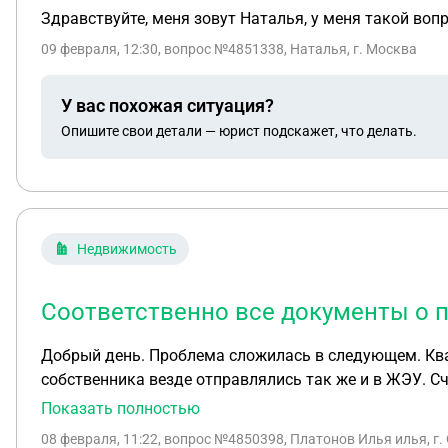
Здравствуйте, меня зовут Наталья, у меня такой воп
09 февраля, 12:30
, вопрос №4851338, Наталья, г. Москва
У вас похожая ситуация?
Опишите свои детали — юрист подскажет, что делать.
Недвижимость
Соответственно все документы о п
Добрый день. Проблема сложилась в следующем. Квар
собственника везде отправлялись так же и в ЖЭУ. С
доехало, что собственник сменился и количество пр
Показать полностью
для оплаты. Счетчиков учета у нас нет. Как это можн
08 февраля, 11:22
, вопрос №4850398, Платонов Илья илья, г.