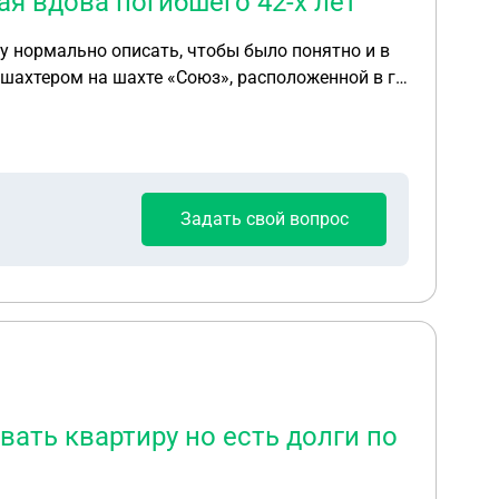
ая вдова погибшего 42-х лет
гу нормально описать, чтобы было понятно и в
тделения вуза, старшая дочь – учащаяся школы
Задать свой вопрос
вать квартиру но есть долги по