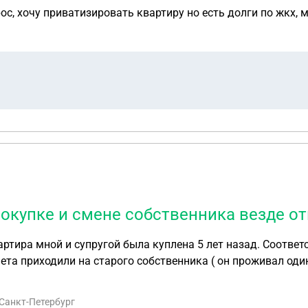
рос, хочу приватизировать квартиру но есть долги по жкх,
окупке и смене собственника везде от
тира мной и супругой была куплена 5 лет назад. Соответс
чета приходили на старого собственника ( он проживал оди
описанных людей тоже сменилось. Они нам сделали перера
о оспорить? Ведь это и их ошибка.
 Санкт-Петербург