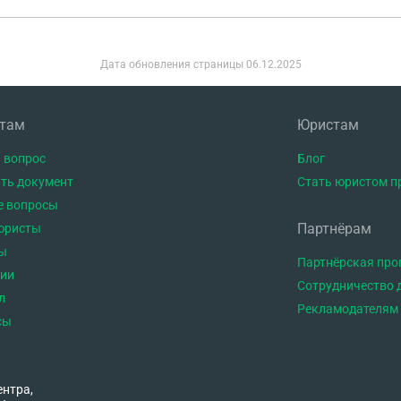
Дата обновления страницы
06.12.2025
нтам
Юристам
 вопрос
Блог
ть документ
Стать юристом п
е вопросы
Партнёрам
юристы
ы
Партнёрская пр
тии
Сотрудничество 
л
Рекламодателям
сы
ентра,