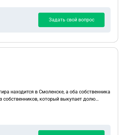
Задать свой вопрос
тира находится в Смоленске, а оба собственника
из собственников, который выкупает долю
ятся на всех собственников)?