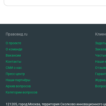
Правовед.ru
Клие
О проекте
Задать
О команде
Заказа
Вакансии
Часты
Контакты
Наши 
СМИ о нас
Отзыв
Пресс-центр
Гаран
Наши партнёры
Журна
Архив вопросов
Вопро
Категории вопросов
121205, город Москва, территория Сколково инновационного ц