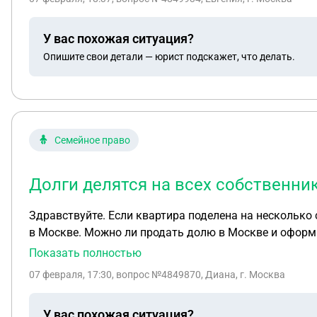
У вас похожая ситуация?
Опишите свои детали — юрист подскажет, что делать.
Семейное право
Долги делятся на всех собственни
Здравствуйте. Если квартира поделена на несколько 
в Москве. Можно ли продать долю в Москве и оформ
накопил Долгов по ЖКХ, может ли второй, который пр
Показать полностью
07 февраля, 17:30
, вопрос №4849870, Диана, г. Москва
У вас похожая ситуация?