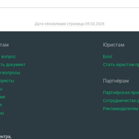
Дата обновления страницы
09.02.2026
нтам
Юристам
 вопрос
Блог
ть документ
Стать юристом п
е вопросы
Партнёрам
юристы
ы
Партнёрская пр
тии
Сотрудничество 
л
Рекламодателям
сы
ентра,