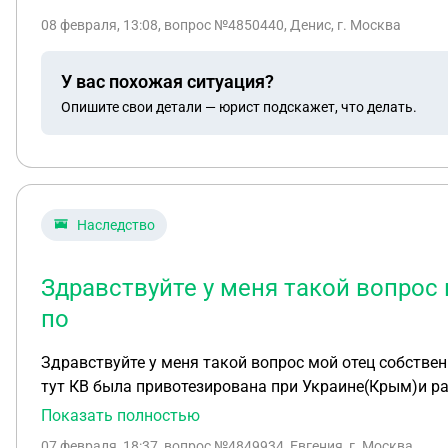
08 февраля, 13:08
, вопрос №4850440, Денис, г. Москва
У вас похожая ситуация?
Опишите свои детали — юрист подскажет, что делать.
Наследство
Здравствуйте у меня такой вопрос
по
Здравствуйте у меня такой вопрос мой отец собствен
тут КВ была привотезирована при Украине(Крым)и ра
на квартиру
Показать полностью
07 февраля, 18:37
, вопрос №4849934, Евгения, г. Москва