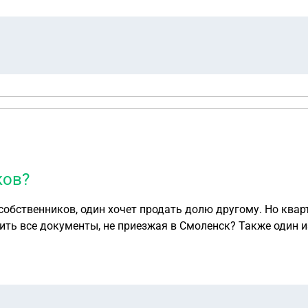
ков?
собственников, один хочет продать долю другому. Но квар
ить все документы, не приезжая в Смоленск? Также один 
одает продать долю не платя долги по ЖКХ(т.к. долги дел