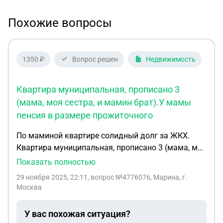
Похожие вопросы
1350 ₽
Вопрос решен
Недвижимость
Квартира муниципальная, прописано 3
(мама, моя сестра, и мамин брат).У мамы
пенсия в размере прожиточного
По маминой квартире солидный долг за ЖКХ.
Квартира муниципальная, прописано 3 (мама, моя
сестра, и мамин брат).У мамы пенсия в размере
Показать полностью
прожиточного минимума и госить долг она не
29 ноября 2025, 22:11
, вопрос №4776076, Марина, г.
может, остальные 2 прописанных не оплачивают
Москва
ничего и так же гасить долг не собираются,
сестра ссылается на то что она там не проживает
У вас похожая ситуация?
но выписываться из квартиры не будет а мамин