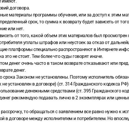
е имеют.
овий договора.
тные материалы программы обучения, или за доступ к этим ма
пределенный срок, то сумма к возврату будет зависеть от тог
ние или нет.
висеть от того, какой объем этих материалов был просмотрен
потребителя уплаты штрафов или неустоек за отказ от дальней
ющие платформы специально распространяют в Интернете инфо
это не стоит. Тем более что суды говорят иначе.
том денег очень часто в таком возврате отказывают или пред
зврате денег.
го срока Законом не установлены. Поэтому исполнитель обязан
 не установлен в договоре) (ст. 314 Гражданского кодекса РФ)
пользование денежными средствами (ст. 395 Гражданского код
 денег рекомендую подавать лично в 2 экземплярах или ценн
 рассрочку, то обращаться с заявлением все равно нужно к исп
ой в договоре между исполнителем и потребителем. Но впослед