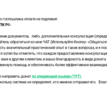
до госпошлина оплате не подлежит.
ПК Р
Ф.
лении документов, либо дополнительная консультация (опред
яйтесь обратиться ко мне ЧАТ (Используйте Кнопку- «Общаться 
есть значительный практический опыт в таких вопросах, и я п
я хотел бы отметить, что каждое предоставление консультаци
ь вам и другим клиентам, и ваша благодарность в виде донат
твенную помощь и обеспечивать более эффективное взаимодей
е направить донат
по следующей ссылке:(ТУТ).
оскольку система не определяет, кто именно отправил его. Бл