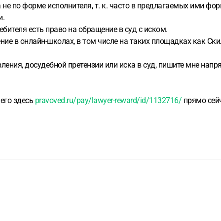
 не по форме исполнителя, т. к. часто в предлагаемых ими фо
и.
бителя есть право на обращение в суд с иском.
ие в онлайн-школах, в том числе на таких площадках как Скилбо
явления, досудебной претензии или иска в суд, пишите мне нап
 его здесь
pravoved.ru/pay/lawyer-reward/id/1132716/
прямо сейч