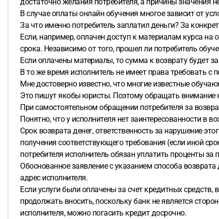
достаточно желания потребителя, а причины значения н
В случае оплаты онлайн обучения многое зависит от усл
За что именно потребитель заплатил деньги? За конкре
Если, например, оплачен доступ к материалам курса на о
срока. Независимо от того, прошел ли потребитель обуче
Если оплачены материалы, то сумма к возврату будет за
В то же время исполнитель не имеет права требовать с 
Мне достоверно известно, что многие известные обуча
Это пишут якобы юристы. Поэтому обращать внимание на 
При самостоятельном обращении потребителя за возвра
Понятно, что у исполнителя нет заинтересованности в во
Срок возврата денег, ответственность за нарушение это
получения соответствующего требования (если иной срок
потребителя исполнитель обязан уплатить проценты за 
Обоснованное заявление с указанием способа возврата
адрес исполнителя.
Если услуги были оплачены за счет кредитных средств, в
продолжать вносить, поскольку банк не является сторон
исполнителя, можно погасить кредит досрочно.