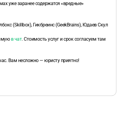
рмах уже заранее содержатся «вредные»
кс (Skillbox), Гикбреинс (GeekBrains), Юдаев Скул
рямую
в чат
. Стоимость услуг и срок согласуем там
ас. Вам несложно — юристу приятно!