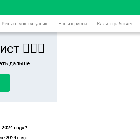
Решить мою ситуацию
Наши юристы
Как это работает
 👨🏻‍⚖️
ать дальше.
!
е 2024 года?
еле 2024 года