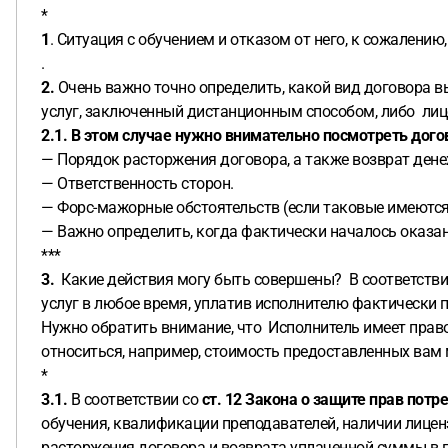
*
1
. Ситуация с обучением и отказом от него, к сожален
.
2.
Очень важно точно определить, какой вид договора 
услуг, заключенный дистанционным способом, либо лиц
2.1.
В этом случае нужно внимательно посмотреть догов
— Порядок расторжения договора, а также возврат дене
— Ответственность сторон.
— Форс-мажорные обстоятельств (если таковые имеются
— Важно определить, когда фактически началось оказан
***
3.
Какие действия могу быть совершены? В соответстви
услуг в любое время, уплатив исполнителю фактически 
Нужно обратить внимание, что Исполнитель имеет право
относиться, например, стоимость предоставленных вам м
*
3.1.
В соответствии со
ст. 12 Закона о защите прав потр
обучения, квалификации преподавателей, наличии лиценз
расторжения договора и возврата уплаченной суммы в 