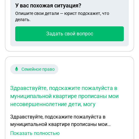
помощь в получении выплат на детей какому-то
У вас похожая ситуация?
подозрительному адвокату. Так как уже открыт
Опишите свои детали — юрист подскажет, что
счёт на детей и он просит чтобы она дала ему
делать.
временную опеку над детьми, чтобы он получил
деньги. А она гражданка другого государства и
Задать свой вопрос
мало что понимает в этом. Инфу от неё узнала
час назад и пребываю в шоке. Как считаете
мошенник? Я на 99% уверена , что получит деньги
, детей сдаст в детдом, а её депортирует.
Семейное право
Здравствуйте, подскажите пожалуйста в
муниципальной квартире прописаны мои
несовершеннолетние дети, могу
Здравствуйте, подскажите пожалуйста в
муниципальной квартире прописаны мои
несовершеннолетние дети, могу ли я прописаться
Показать полностью