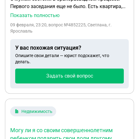
Первого заседания еще не было. Есть квартира,
разделенная между нами и двумя
Показать полностью
несовершеннолетними детьми, т к был
09 февраля, 23:20
, вопрос №4852225, Светлана, г.
использован материнский капитал. Сегодня
Ярославль
узнала, что он свою долю собирается переписать
на дочку от первого брака. Законно ли он
У вас похожая ситуация?
поступает?
Опишите свои детали — юрист подскажет, что
делать.
Задать свой вопрос
Недвижимость
Могу ли я со своим совершеннолетним
ребенком подарить свои доли другому