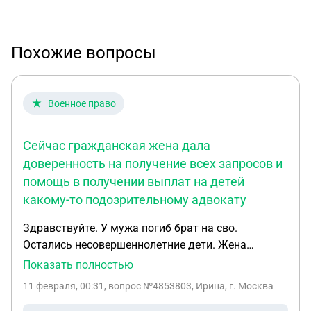
Похожие вопросы
Военное право
Сейчас гражданская жена дала
доверенность на получение всех запросов и
помощь в получении выплат на детей
какому-то подозрительному адвокату
Здравствуйте. У мужа погиб брат на сво.
Остались несовершеннолетние дети. Жена
гражданская, но дети были оформлены на
Показать полностью
погибшего. Сейчас гражданская жена дала
11 февраля, 00:31
, вопрос №4853803, Ирина, г. Москва
доверенность на получение всех запросов и