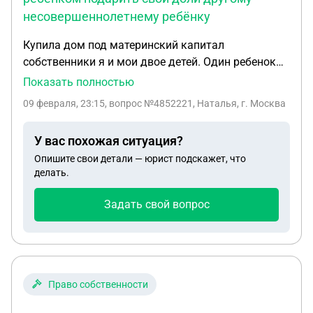
несовершеннолетнему ребёнку
Купила дом под материнский капитал
собственники я и мои двое детей. Один ребенок
стал совершеннолетним другой ещё нет. Могу ли
Показать полностью
я со своим совершеннолетним ребенком
09 февраля, 23:15
, вопрос №4852221, Наталья, г. Москва
подарить свои доли другому
несовершеннолетнему ребёнку. В вообщем
У вас похожая ситуация?
отказаться от своих долей в пользу
Опишите свои детали — юрист подскажет, что
несовершеннолетнего ребенка
делать.
Задать свой вопрос
Право собственности