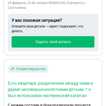
к ним, точнее мне нужно прописаться к ним для
09 февраля, 23:44
, вопрос №4852246, Елизавета, г.
ипотеки, нужно ли разрешение от администрации
Сыктывкар
если я мать детей?
У вас похожая ситуация?
Опишите свои детали — юрист подскажет, что
делать.
Задать свой вопрос
Раздел имущества
Есть квартира, разделенная между нами и
двумя несовершеннолетними детьми, т к
был использован материнский капитал
С мужем состоим в бракоразводном процессе.