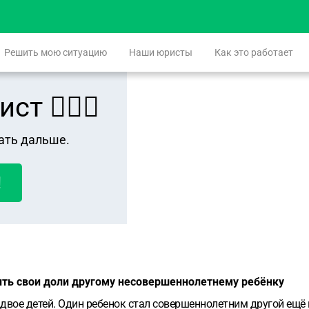
Решить мою ситуацию
Наши юристы
Как это работает
 👨🏻‍⚖️
ать дальше.
!
ить свои доли другому несовершеннолетнему ребёнку
 двое детей. Один ребенок стал совершеннолетним другой ещё