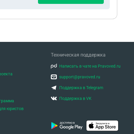
Техническая поддержка
Написать в чате на Pravoved.ru
роекта
support@pravoved.ru
Поддержка в Telegram
Поддержка в VK
ограмма
для юристов