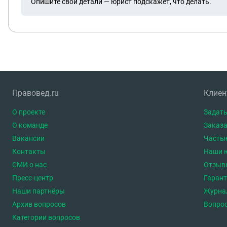
Опишите свои детали — юрист подскажет, что делать.
Правовед.ru
Клие
О проекте
Задать
О команде
Заказа
Вакансии
Часты
Контакты
Наши 
СМИ о нас
Отзыв
Пресс-центр
Гаран
Наши партнёры
Журна
Архив вопросов
Вопро
Категории вопросов