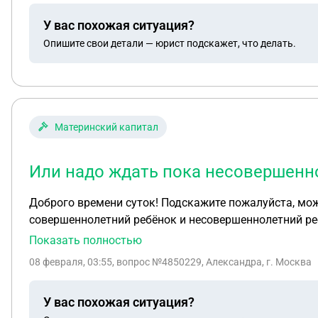
У вас похожая ситуация?
Опишите свои детали — юрист подскажет, что делать.
Материнский капитал
Или надо ждать пока несовершенно
Доброго времени суток! Подскажите пожалуйста, можно ли частный дом купленный в своё время на мат. Капитал, оформленный на 3 лиц, мать,
совершеннолетний ребёнок и несовершеннолетний ребёнок, передать полностью в соб
несовершеннолетнему ребёнку исполнится 18 лет?
Показать полностью
08 февраля, 03:55
, вопрос №4850229, Александра, г. Москва
У вас похожая ситуация?