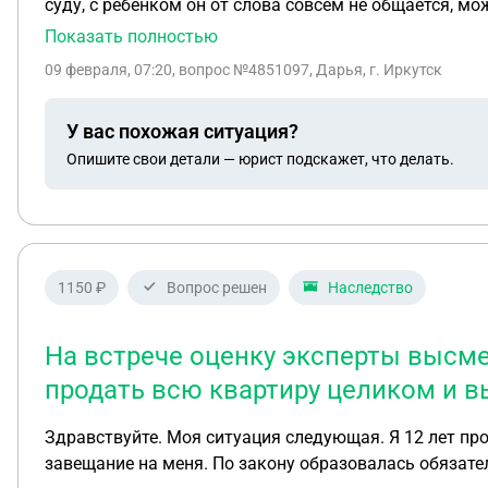
суду, с ребенком он от слова совсем не общается, мо
не помогает
Показать полностью
09 февраля, 07:20
, вопрос №4851097, Дарья, г. Иркутск
У вас похожая ситуация?
Опишите свои детали — юрист подскажет, что делать.
1150 ₽
Вопрос решен
Наследство
На встрече оценку эксперты высмея
продать всю квартиру целиком и 
Здравствуйте. Моя ситуация следующая. Я 12 лет прожила с гражданским мужем, у нас есть общий ребенок. Муж скоропостижно скончался. Оставил
завещание на меня. По закону образовалась обязательная доля несовершеннолетним детям.