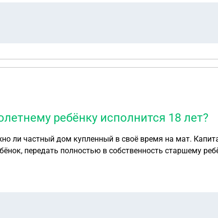
летнему ребёнку исполнится 18 лет?
ственность старшему ребёнку и как это сделать? Или надо ждать пока