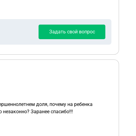
ешению суда, что будет в этом случае? Я могу
Задать свой вопрос
овершеннолетнем доля, почему на ребенка
о незаконно? Заранее спасибо!!!