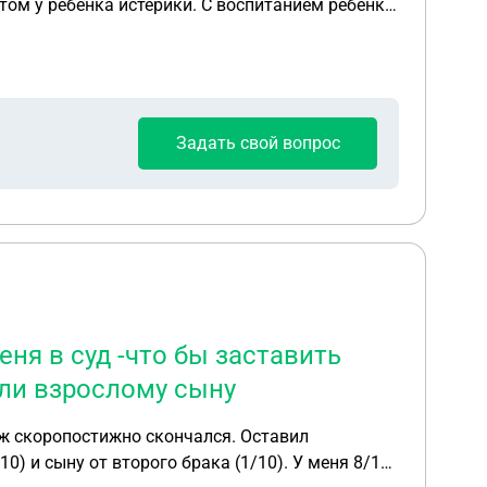
отом у ребенка истерики. С воспитанием ребенка
Задать свой вопрос
еня в суд -что бы заставить
оли взрослому сыну