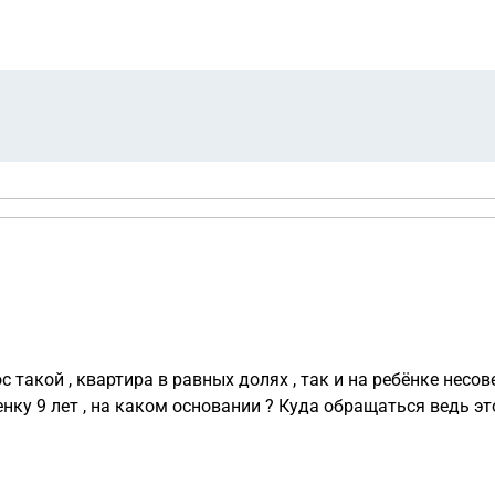
о уведомление о приемущественном праве выкупа
ию за 1/10 доли, но у меня не окажется нужной суммы по р
ли нас заставить продать квартиру и распределить денежные
с такой , квартира в равных долях , так и на ребёнке нес
енку 9 лет , на каком основании ? Куда обращаться ведь эт