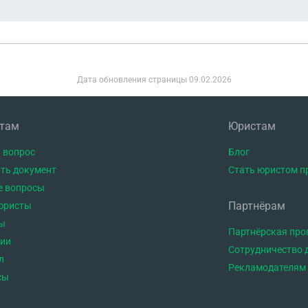
Дата обновления страницы
09.02.2026
нтам
Юристам
 вопрос
Блог
ть документ
Стать юристом п
е вопросы
Партнёрам
юристы
ы
Партнёрская пр
тии
Сотрудничество 
л
Рекламодателям
сы