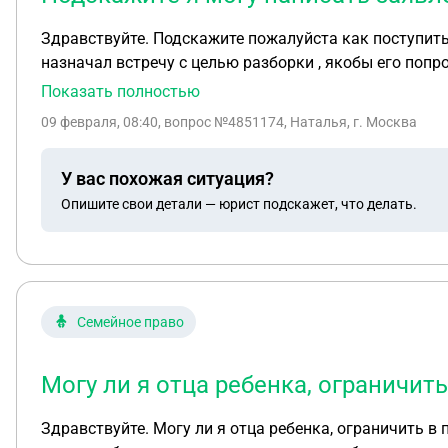
Здравствуйте. Подскажите пожалуйста как поступить в данной ситуации. Вчера моему ребёнку утром пришли смс
назначал встречу с целью разборки , якобы его попросил друг . В смс не было видимых угроз, но было написано о том что он возьмёт 
с этим неизвестным я пошла с сыном , дабы зафиксировать фото этого несовершеннолетнег
Показать полностью
назвал и конкретно что хотел сделать тоже . Я сказала что пойду к родителям этого Леши и проведу беседу и напишу заявление в полицию. В этот день я
09 февраля, 08:40
, вопрос №4851174, Наталья, г. Москва
поговорила с одним из родителей этого Леши который попросил неизве
Леша угрожал , а яко
У вас похожая ситуация?
Опишите свои детали — юрист подскажет, что делать.
Семейное право
Могу ли я отца ребенка, ограничит
Здравствуйте. Могу ли я отца ребенка, ограничить в