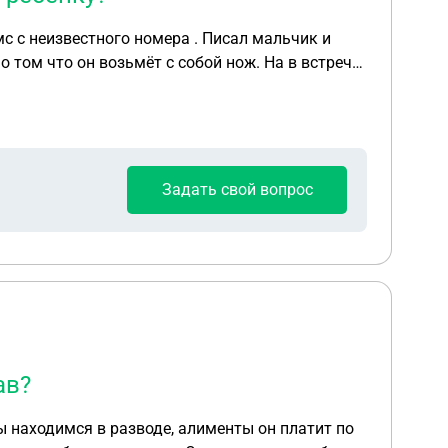
то же не
моему ребёнку?
Задать свой вопрос
ав?
ы находимся в разводе, алименты он платит по