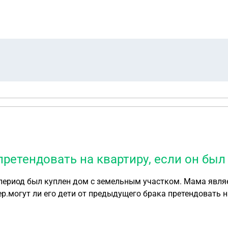
рета и работая вкладывать деньги в семейный бюджет на содержание купленого им иму
претендовать на квартиру, если он был
т период был куплен дом с земельным участком. Мама явл
ужчина умер.могут ли его дети от предыдущего брака претендовать