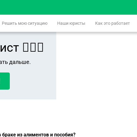
Решить мою ситуацию
Наши юристы
Как это работает
 👨🏻‍⚖️
ать дальше.
!
 браке из алиментов и пособия?