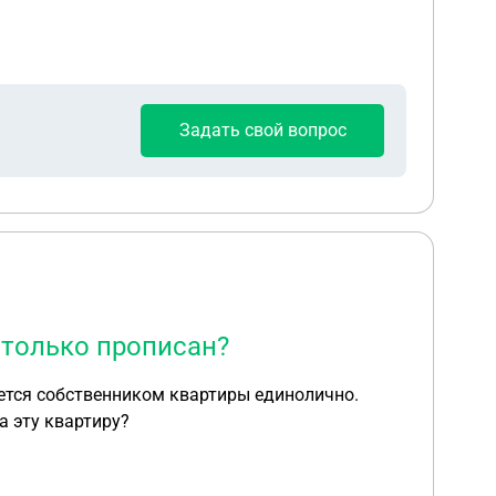
щества, будет ли это учитываться при делении имущества?
Задать свой вопрос
 только прописан?
яется собственником квартиры единолично.
 на эту квартиру?