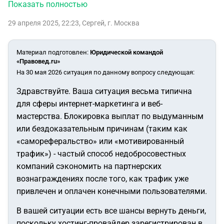
неделю. Спустя год, сказали, что для вывода средств
Показать полностью
требуется привлечь 2х новых клиентов (что я и сделал)
29 апреля 2025, 22:23
,
Сергей
,
г. Москва
после этого система провела вывод. Но по факту деньги я
не получил.
На вопрос где деньги, тех поддержка
отмалчивалась. После я попросил одного из реферала
Материал подготовлен
:
Юридической командой
задать этот вопрос в тех поддержку.
Он получил ответ,
«Правовед.ru»
что я являюсь и партнером и рефералом, по этому
На 30 мая 2026 ситуация по данному вопросу следующая:
110.000р (которые скопились на счете) выплачивать не
Здравствуйте. Ваша ситуация весьма типична
будут. Не предоставив никаких доказательств.
Скажите,
для сферы интернет-маркетинга и веб-
куда можно и как на них жаловаться?
мастерства. Блокировка выплат по выдуманным
или бездоказательным причинам (таким как
«самореферальство» или «мотивированный
трафик») - частый способ недобросовестных
компаний сэкономить на партнерских
вознаграждениях после того, как трафик уже
привлечен и оплачен конечными пользователями.
В вашей ситуации есть все шансы вернуть деньги,
поскольку хостинг-провайдер зарегистрирован в