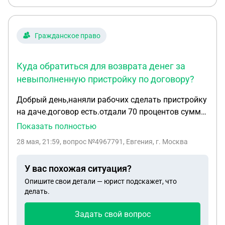
Гражданское право
Куда обратиться для возврата денег за
невыполненную пристройку по договору?
Добрый день,наняли рабочих сделать пристройку
на даче.договор есть.отдали 70 процентов суммы
наличкой и переводом.кормят завтраками.срок
Показать полностью
по договору уже истек.куда можно
28 мая, 21:59
, вопрос №4967791, Евгения, г. Москва
обратиться,чтобы вернуть деньги? Завезен
материал без чеков тыс на 100. Наверное для
У вас похожая ситуация?
отвода глаз.отдали 500
Опишите свои детали — юрист подскажет, что
делать.
Задать свой вопрос