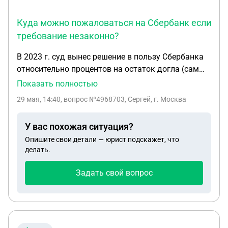
Куда можно пожаловаться на Сбербанк если
требование незаконно?
В 2023 г. суд вынес решение в пользу Сбербанка
относительно процентов на остаток догла (сам
кредит от 2016 г.). Проценты были присуждены не
Показать полностью
все, а только те, по которым не истек срок
29 мая, 14:40
, вопрос №4968703, Сергей, г. Москва
исковой давности. Также суд вынес решение о
расторжении кредитного договора. Но Сбербанк
У вас похожая ситуация?
по прежнему требует от меня 1) выплатить
Опишите свои детали — юрист подскажет, что
невыплаченную госпошлину (хотя я все оплатил, и
делать.
на данный момент у меня нет никаких
начислений на Госуслугах) 2) выплатить еще
Задать свой вопрос
проценты (по которым суд отказал Сбербанку, по
которым истек срок давности уже на момент
суда). Насколько законно данное требование?
Куда можно пожаловаться на Сбербанк (если
требование незаконно) ?