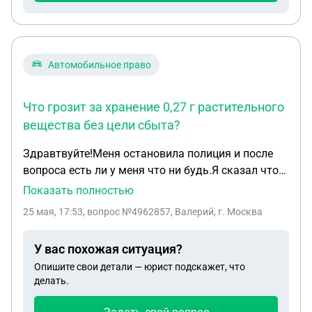
Автомобильное право
Что грозит за хранение 0,27 г растительного
вещества без цели сбыта?
Здравтвуйте!Меня остановила полиция и после
вопроса есть ли у меня что ни будь.Я сказал что
есть,и выдал.Затем отдел,товарищ опер.У меня
Показать полностью
была трава смешаная с табаком в очень
25 мая, 17:53
, вопрос №4962857, Валерий, г. Москва
маленьком количестве 0,27 г по результату
экспертизы.От мед освидетельствования я
У вас похожая ситуация?
отказался.Опер сказал,что будет штраф по 6.8 и
Опишите свои детали — юрист подскажет, что
все.Сказал не придут уведомления на работу,или
делать.
по месту прописки,куда бы точно не хотелось бы
чтобы приходило какое то письмо с какой нибудь