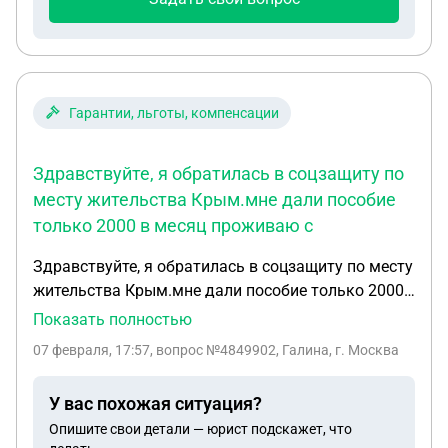
Гарантии, льготы, компенсации
Здравствуйте, я обратилась в соцзащиту по
месту жительства Крым.мне дали пособие
только 2000 в месяц проживаю с
Здравствуйте, я обратилась в соцзащиту по месту
жительства Крым.мне дали пособие только 2000
в месяц проживаю с сыном ,сын получает
Показать полностью
зарплату 25000 на двоих,протекает крыша ,по
07 февраля, 17:57
, вопрос №4849902, Галина, г. Москва
всем комнатам, положено ли мне какое то
пособие, я предпенсионер 58 лет по состоянию
У вас похожая ситуация?
здоровья не могу работать по специальности
Опишите свои детали — юрист подскажет, что