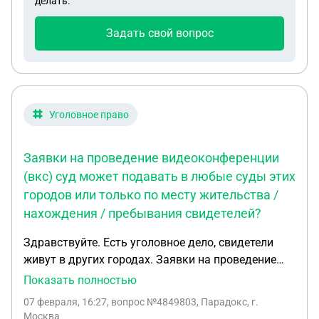
делать.
Задать свой вопрос
Уголовное право
Заявки на проведение видеоконференции
(вкс) суд может подавать в любые суды этих
городов или только по месту жительства /
нахождения / пребывания свидетелей?
Здравствуйте. Есть уголовное дело, свидетели
живут в других городах. Заявки на проведение
видеоконференции (вкс) суд может подавать в
Показать полностью
любые суды этих городов или только по месту
07 февраля, 16:27
, вопрос №4849803, Парадокс, г.
жительства / нахождения / пребывания
Москва