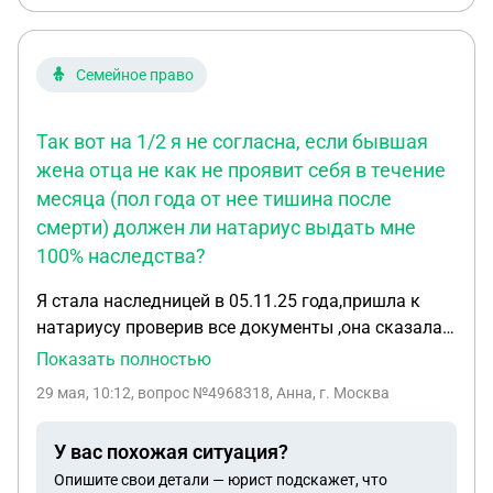
Семейное право
Так вот на 1/2 я не согласна, если бывшая
жена отца не как не проявит себя в течение
месяца (пол года от нее тишина после
смерти) должен ли натариус выдать мне
100% наследства?
Я стала наследницей в 05.11.25 года,пришла к
натариусу проверив все документы ,она сказала
есть бывшая супруга развелись они
Показать полностью
01.11.22г(второй брак отца ) по закону 1/2
29 мая, 10:12
, вопрос №4968318, Анна, г. Москва
нажитого имущества принадлежит ей как
пережившему супругу ,я с этим не очень согласна
У вас похожая ситуация?
т.к в совместном браке они нажили 4 машины и
Опишите свои детали — юрист подскажет, что
гараж . Две машины были записаны на моем отце