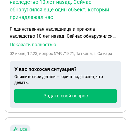
наследство 10 лет назад. Сейчас
обнаружился еще один объект, который
принадлежал нас
Я единственная наследница и приняла
наследство 10 лет назад. Сейчас обнаружился
еще один объект, который принадлежал
Показать полностью
наследодателю. Наследственное дело открыто в
02 июня, 12:23
, вопрос №4971821, Татьяна, г. Самара
другом городе. Сам объект находится в том
городе, где я живу. Мне ехать к нотариусу,
У вас похожая ситуация?
который открыл наследственное дело? или
Опишите свои детали — юрист подскажет, что
можно обратиться к местному нотариусу за
делать.
получением доволнительного свидетельства о
праве на наследство?
Задать свой вопрос
Все