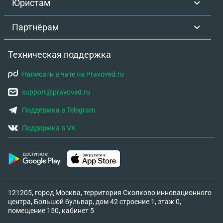
Юристам
а долевые алименты (25%) ущемят права ребенка
из-за структуры военных выплат? 3. Каковы
Партнёрам
шансы, что суд снизит планку до 1 ПМ, несмотря
на прошлые добровольные переводы в 80 тысяч?
Техническая поддержка
Написать в чате на Pravoved.ru
support@pravoved.ru
Поддержка в Telegram
Поддержка в VK
121205, город Москва, территория Сколково инновационного
центра, Большой бульвар, дом 42 строение 1, этаж 0,
помещение 150, кабинет 5