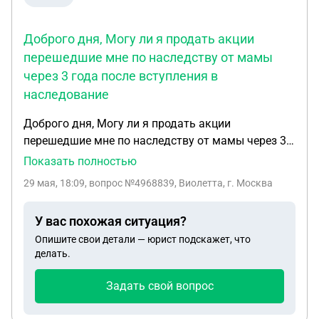
Доброго дня, Могу ли я продать акции
перешедшие мне по наследству от мамы
через 3 года после вступления в
наследование
Доброго дня, Могу ли я продать акции
перешедшие мне по наследству от мамы через 3
года после вступления в наследование? или мне
Показать полностью
обязательно надо ждать 5 лет владения этими
29 мая, 18:09
, вопрос №4968839, Виолетта, г. Москва
акциями. Есть закон что продажу квартиры,
переданную от родителей, которую можно
У вас похожая ситуация?
продать через 3 года без уплаты налога,
Опишите свои детали — юрист подскажет, что
распространяется ли ли этот закон на акции?
делать.
Задать свой вопрос