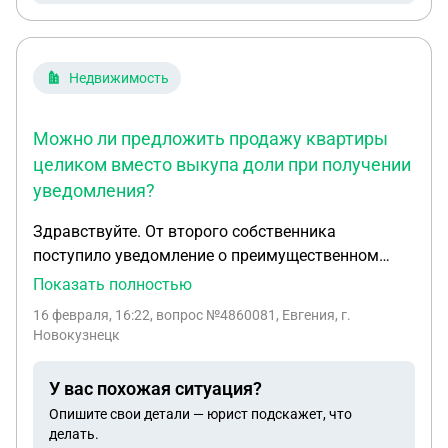
решить вопрос чтобы не ждать пол года для
пересдачи,а всё же получить права категории
В,так как я не согласна с решением инспектора
Недвижимость
принимающего экзамен ( на него очень много
жалоб). И каким образом взять видео экзамена
на руки?( Его не дают, только просмотр на месте)
Можно ли предложить продажу квартиры
целиком вместо выкупа доли при получении
уведомления?
Здравствуйте. От второго собственника
поступило уведомление о преимущественном
праве продажи 1/2 доли квартиры за 1,5 млн
Показать полностью
рублей. Я считаю, что стоимость доли завышена.
16 февраля, 16:22
, вопрос №4860081, Евгения, г.
Могу ли я предложить продать квартиру целиком,
Новокузнецк
а полученные за нее денежные средства
разделить в равных частях? И каким образом
У вас похожая ситуация?
лучше дать свой ответ?
Опишите свои детали — юрист подскажет, что
делать.