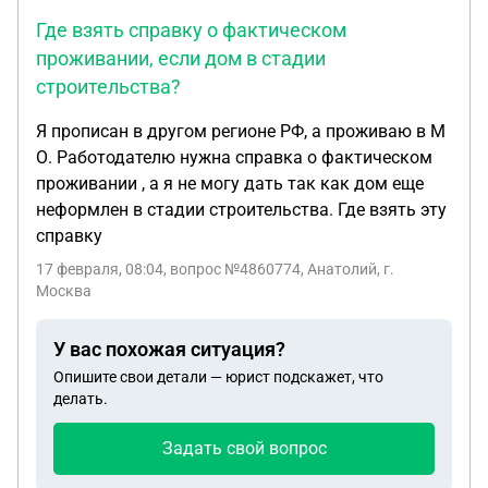
левый поворотник на кольце во второй съезд( я
Где взять справку о фактическом
включили правый,левый правый), а второй за
проживании, если дом в стадии
неуверенную езду( якобы очень медленно еду),
строительства?
хотя я никому помех не создавала и включала
третью передачу,но инспектор тут же давал
Я прописан в другом регионе РФ, а проживаю в М
задание что вынуждало меня сбавить скорость
О. Работодателю нужна справка о фактическом
для выполнения)а вот последнее задание, (
проживании , а я не могу дать так как дом еще
Постановка транспортного средства на место
неформлен в стадии строительства. Где взять эту
стоянки при движении задним ходом с поворотом
справку
на 90 градусов;)где-то на 45 минуте экзамена, уже
находясь на площадке МРЭО,он озвучил с
17 февраля, 08:04
, вопрос №4860774, Анатолий, г.
Москва
добавлением своего нюанса с левой стороны,что
я не услышала,само задание я выполнила
У вас похожая ситуация?
отменно,но из-за ( с левой стороны) он отнес его к
игнорированию задания инспектора что влечет
Опишите свои детали — юрист подскажет, что
делать.
за собой 4 штрафных бала,я сразу предложила
исправить ситуацию и выполнить его с левой
Задать свой вопрос
стороны- что мне совершенно не составит
труда,но он на отрез отказал. Каким образом мне