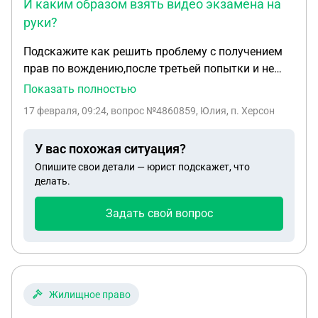
И каким образом взять видео экзамена на
руки?
Подскажите как решить проблему с получением
прав по вождению,после третьей попытки и не
ждать пол года для пересдачи. Суть вопроса:
Показать полностью
Обжаловать решение инспектора Что задание
17 февраля, 09:24
, вопрос №4860859, Юлия, п. Херсон
выполняла по регламенту. Что инспектор
добавил условие («с левой стороны») нечетко/во
У вас похожая ситуация?
время движения по площадке МРЭО, и я его не
Опишите свои детали — юрист подскажет, что
расслышала. На отказ инспектора повторить
делать.
задание или дать выполнить его заново
корректно. На возможную неисправность
Задать свой вопрос
ручника (это важно, так как автомобиль должен
быть неисправен). Что экзамен длился 45 минут
(но,нужно уточнить, не превышен ли регламент).
Само вождение моё было обсолютно
приемлимо,я все маневры заданные инспектором
Жилищное право
выполнила,по городу он насчитал 2 бала,один за