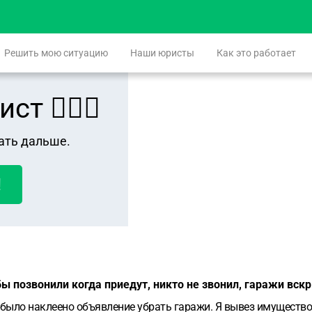
Решить мою ситуацию
Наши юристы
Как это работает
 👨🏻‍⚖️
ать дальше.
!
бы позвонили когда приедут, никто не звонил, гаражи вск
было наклеено объявление убрать гаражи. Я вывез имущество (н