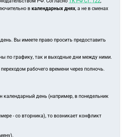
онодательством РФ. Согласно
ТК РФ Ст. 122
,
ключительно в
календарных днях
, а не в сменах
день. Вы имеете право просить предоставить
ы по графику, так и выходные дни между ними.
 переходом рабочего времени через полночь.
дин календарный день (например, в понедельник
мере - со вторника), то возникает конфликт
мену).