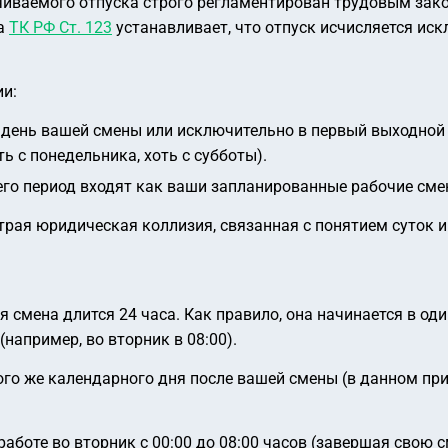
чиваемого отпуска строго регламентирован трудовым зак
 а
ТК РФ Ст. 123
устанавливает, что отпуск исчисляется ис
ии:
в день вашей смены или исключительно в первый выходной 
ь с понедельника, хоть с субботы).
го период входят как ваши запланированные рабочие смен
страя юридическая коллизия, связанная с понятием суток и
я смена длится 24 часа. Как правило, она начинается в о
(например, во вторник в 08:00).
ого же календарного дня после вашей смены (в данном при
аботе во вторник с 00:00 до 08:00 часов (завершая свою с