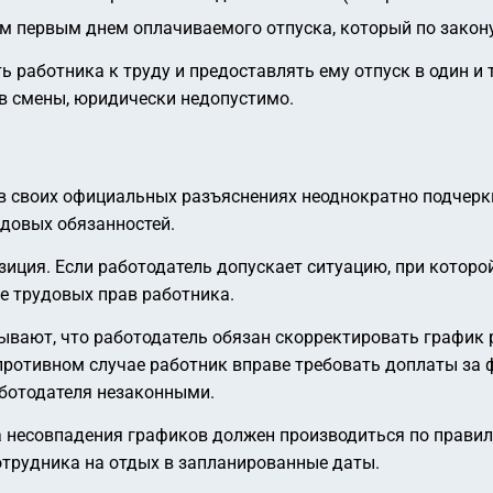
м первым днем оплачиваемого отпуска, который по закону д
работника к труду и предоставлять ему отпуск в один и т
ов смены, юридически недопустимо.
) в своих официальных разъяснениях неоднократно подчер
довых обязанностей.
иция. Если работодатель допускает ситуацию, при которо
ие трудовых прав работника.
ывают, что работодатель обязан скорректировать график
 противном случае работник вправе требовать доплаты за
аботодателя незаконными.
за несовпадения графиков должен производиться по прави
трудника на отдых в запланированные даты.