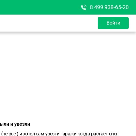
8 499 938-65-20
Войти
рыли и увезли
е всё ) и хотел сам увезти гаражи когда растает снег