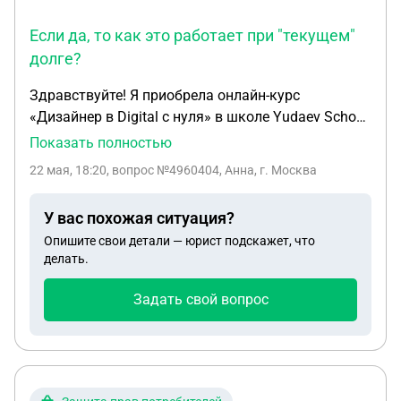
- подделка. Как быть в данной ситуации? Эта
Если да, то как это работает при "текущем"
услуга мне не нужна, подпись на решении
долге?
поддельная
Здравствуйте! Я приобрела онлайн-курс
«Дизайнер в Digital с нуля» в школе Yudaev School.
Обучение не оправдало ожиданий и не
Показать полностью
соответствует нужной мне направленности,
22 мая, 18:20
, вопрос №4960404, Анна, г. Москва
поэтому я решила расторгнуть договор. Однако
школа выставила мне «долг», хотя я уже
У вас похожая ситуация?
оплатила сумму, покрывающую все фактически
Опишите свои детали — юрист подскажет, что
пройденные уроки. Ниже подробности моей
делать.
ситуации, которые нуждаются в вашей правовой
оценке. Суть спора: Я отказалась от договора с
Задать свой вопрос
онлайн-школой (ст. 32 ЗоЗПП), оплатив 28%
стоимости, а пройдя не более 35% программы.
Школа насчитала мне «долг» в 54 775 руб.,
манипулируя данными. Детали для анализа: ·
Манипуляции школы с расчетом: · Школа