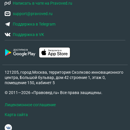
для чего они так делают: Для того чтобы
Написать в чате на Pravoved.ru
подтвердить официально (дублем), не просто
звонок или запись по телефону, а именно через
support@pravoved.ru
Госуслуги. Как мне заставить учреждение так
Поддержка в Telegram
чтобы я смог полноценно записаться не имея
этих государственных услуг, на основании каких
Поддержка в VK
прав, и законов чтобы имея давления на
человека чтобы я в обязательной форме поступил
по их правилам.
121205, город Москва, территория Сколково инновационного
центра, Большой бульвар, дом 42 строение 1, этаж 0,
помещение 150, кабинет 5
© 2011—2026 «Правовед.ru» Все права защищены.
Лицензионное соглашение
Карта сайта