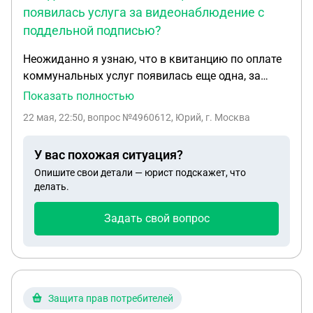
появилась услуга за видеонаблюдение с
поддельной подписью?
Неожиданно я узнаю, что в квитанцию по оплате
коммунальных услуг появилась еще одна, за
видеонаблюдение. Я такую услугу не заказывал.
Показать полностью
Выяснилось, что одна ООО «ОЛАН-ВИДЕО ПЛЮС»
22 мая, 22:50
, вопрос №4960612, Юрий, г. Москва
решила установить в моем доме видеокамеры,
сделали обход по квартирам узнать хотят ли
У вас похожая ситуация?
жильцы эти камеры с абонентской платой в 250
Опишите свои детали — юрист подскажет, что
р/мес. Когда меня спросили я отказался,
делать.
подписывать мне ничего не давали, а через какое
то время я увидел решение по этому вопросу и
Задать свой вопрос
там по всем пунктам: Согласие на установку
камер, наделение полномочиями действовать от
моего имени собственницу моего дома (которую
я не могу достать), согласие на тариф
абонентской платы. И это решение подписано,
Защита прав потребителей
якобы моей подписью, но я так не подписываюсь