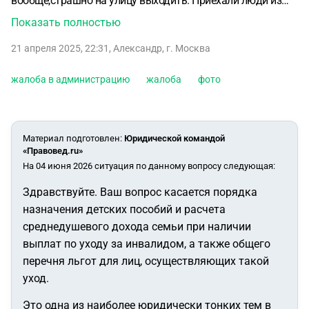
вообще,страшно на улицу выходить. Приехали люди из
администрации, опросили соседей, опросили нас и
Показать полностью
вызвали на комиссию, сразу предупредив что штрафа не
21 апреля 2025, 22:31
,
Александр
,
г. Москва
избежать. Что делать в таком случае, возможно ли
избежать штрафа? Никаких доказательств кроме
жалоба в администрацию
жалоба
фото
показаний соседей нет, полицию не вызывали,
администратианых нарушений не зарегестрировано, нет
не фото не видое доказательств, всё со слов. Дак я тоже
много что могу наговорить, на заборе тоже написано.
Материал подготовлен
:
Юридической командой
«Правовед.ru»
На 04 июня 2026 ситуация по данному вопросу следующая:
Здравствуйте. Ваш вопрос касается порядка
назначения детских пособий и расчета
среднедушевого дохода семьи при наличии
выплат по уходу за инвалидом, а также общего
перечня льгот для лиц, осуществляющих такой
уход.
Это одна из наиболее юридически тонких тем в