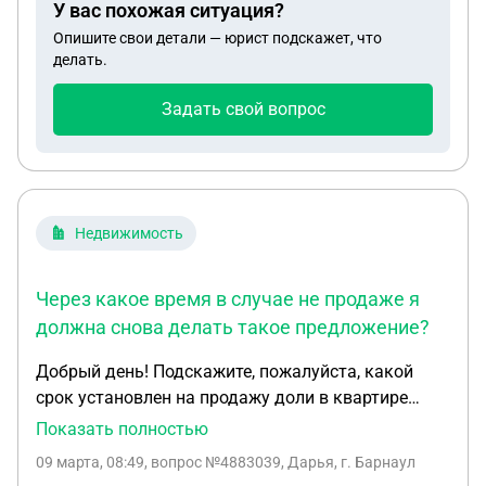
У вас похожая ситуация?
Опишите свои детали — юрист подскажет, что
делать.
Задать свой вопрос
Недвижимость
Через какое время в случае не продаже я
должна снова делать такое предложение?
Добрый день! Подскажите, пожалуйста, какой
срок установлен на продажу доли в квартире
после того, как прошел 1 месяц с момента
Показать полностью
предложения покупки доли в рамках реализации
09 марта, 08:49
, вопрос №4883039, Дарья, г. Барнаул
преимущественного права покупки со