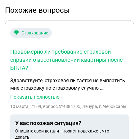
Похожие вопросы
Страхование
Правомерно ли требование страховой
справки о восстановлении квартиры после
БПЛА?
Здравствуйте, страховая пытается не выплатить
мне страховку по страховому случаю .
Повреждена квартира в связи с прилетом бпла.
Показать полностью
Местная администрация восстановила
10 марта, 21:09
, вопрос №4884795, Ленура, г. Чебоксары
остекление за свой счёт. Теперь страховая
требует у меня справку из администрации с
У вас похожая ситуация?
подтверждением бесплатного восстановления .
Опишите свои детали — юрист подскажет, что
На коком основании им нужно это
делать.