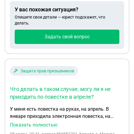
собственнику? Т.е. через какое время в случае не
У вас похожая ситуация?
продаже я должна снова делать такое
Опишите свои детали — юрист подскажет, что
предложение? При этом цену я опускать не
делать.
намерена.
Задать свой вопрос
Защита прав призывников
Что делать в таком случае, могу ли я не
приходить по повестке в апреле?
У меня есть повестка на руках, на апрель. В
январе приходила электронная повестка, на
конец января. Ходил в военкомат, там сказали
Показать полностью
что произошла ошибка, приходить нужно в