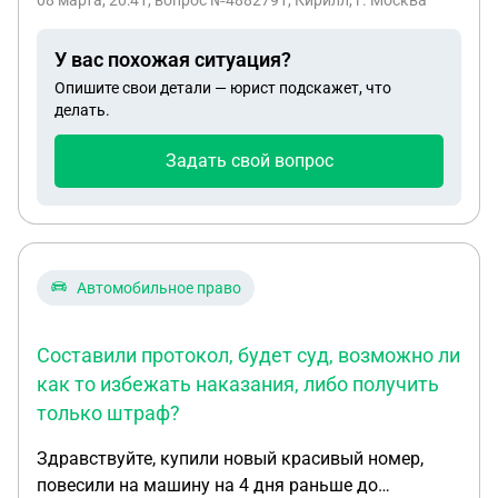
08 марта, 20:41
, вопрос №4882791, Кирилл, г. Москва
апреле. На днях в госуслугах пришло
уведомление, что повестку на январь сняли, а
У вас похожая ситуация?
сведений об активных повесток не обнаружено.
Опишите свои детали — юрист подскажет, что
Что делать в таком случае, могу ли я не
делать.
приходить по повестке в апреле?
Задать свой вопрос
Автомобильное право
Составили протокол, будет суд, возможно ли
как то избежать наказания, либо получить
только штраф?
Здравствуйте, купили новый красивый номер,
повесили на машину на 4 дня раньше до