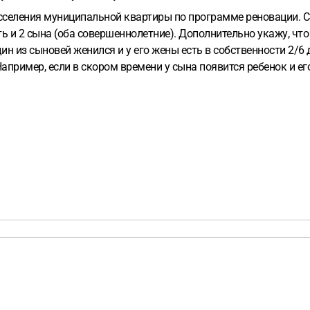
сселения муниципальной квартиры по программе реновации.
С
ть и 2 сына (оба совершеннолетние).
Дополнительно укажу, что 
дин из сыновей женился и у его жены есть в собственности 2/6
Например, если в скором времени у сына появится ребенок и ег
сть ли возможность как-то выделить отдельно площадь сына и 