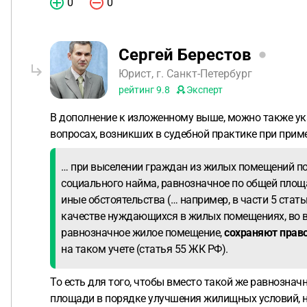
0
0
Сергей Берестов
Юрист, г. Санкт-Петербург
рейтинг
9.8
Эксперт
В дополнение к изложенному выше, можно также указ
вопросах, возникших в судебной практике при при
… при выселении граждан из жилых помещений по
социального найма, равнозначное по общей пло
иные обстоятельства (… например, в части 5 ста
качестве нуждающихся в жилых помещениях, во в
равнозначное жилое помещение,
сохраняют право
на таком учете (статья 55 ЖК РФ).
То есть для того, чтобы вместо такой же равнозна
площади в порядке улучшения жилищных условий, н