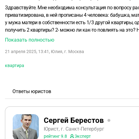
Здравствуйте.
Мне необходима консультация по вопросу ра
приватизирована, в ней прописаны 4 человека: бабушка, ма
у мужа матери в собственности есть 1/3 другой квартиры, о
получить 2 квартиры?
2- можно ли как-то повлиять на это? 
будут выдавать только по метражу по кол-ву человек, то е
Показать полностью
отдельную квартиру?
21 апреля 2025, 13:41
,
Юлия
,
г. Москва
квартира
Ответы юристов
Сергей Берестов
Юрист, г. Санкт-Петербург
рейтинг
9.8
Эксперт