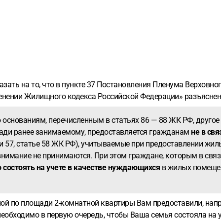
ать на то, что в пункте 37 Постановления Пленума Верховног
менении Жилищного кодекса Российской Федерации» разъясне
 основаниям, перечисленным в статьях 86 — 88 ЖК РФ, другое
щади ранее занимаемому, предоставляется гражданам
не в св
тьи 57, статье 58 ЖК РФ), учитываемые при предоставлении жи
нимание не принимаются. При этом граждане, которым в связ
 состоять на учете в качестве нуждающихся
в жилых помещени
чной по площади 2-комнатной квартиры Вам предоставили, напр
еобходимо в первую очередь, чтобы Ваша семья состояла на