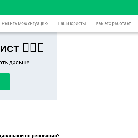
Решить мою ситуацию
Наши юристы
Как это работает
 👨🏻‍⚖️
ать дальше.
!
ципальной по реновации?