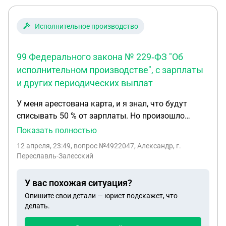
Исполнительное производство
99 Федерального закона № 229‑ФЗ "Об
исполнительном производстве", с зарплаты
и других периодических выплат
У меня арестована карта, и я знал, что будут
списывать 50 % от зарплаты. Но произошло
следующее: пришло два поступления — 13 093 и
Показать полностью
22 625. Должно было остаться 17 859, а банк
12 апреля, 23:49
, вопрос №4922047, Александр, г.
(OZON) сделал так: 13 тыс. руб. (6 500) он поделил
Переславль-Залесский
пополам, а 22 тыс. списал полностью. Что делать,
куда обращаться? Поддержка банка ответила
У вас похожая ситуация?
так: «По п. 4 ст. 99 Федерального закона №
Опишите свои детали — юрист подскажет, что
229‑ФЗ „Об исполнительном производстве“, с
делать.
зарплаты и других периодических выплат (КВД 1)
удерживается часть суммы, но это ограничение