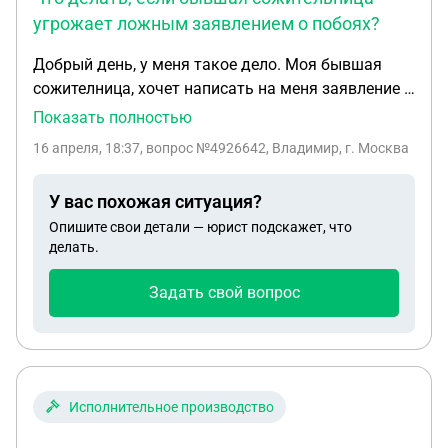
угрожает ложным заявлением о побоях?
Добрый день, у меня такое дело. Моя бывшая
сожителница, хочет написать на меня заявление о
(побоях)давнешней давности. Но это были не
Показать полностью
побои, а исход пьного ее образа жизни,
16 апреля, 18:37
, вопрос №4926642, Владимир, г. Москва
напивалась и падала, спотыкслась, и тд. В травме
сообщала тоже самое, падение, случайность и тд.
У вас похожая ситуация?
А теперь на фоне ревности собирантся писать
Опишите свои детали — юрист подскажет, что
заявление на меня, и принести справки из
делать.
травмы. Что мне делать? Помогите пожалуйста.
Задать свой вопрос
Исполнительное производство