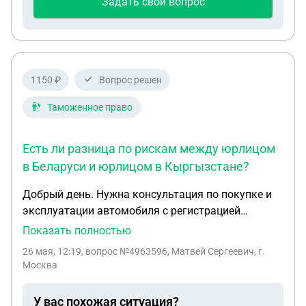
Задать свой вопрос
1150 ₽
Вопрос решен
Таможенное право
Есть ли разница по рискам между юрлицом
в Беларуси и юрлицом в Кыргызстане?
Добрый день. Нужна консультация по покупке и
эксплуатации автомобиля с регистрацией
Беларуси или Кыргызстана на территории РФ. У
Показать полностью
меня есть паспорт РФ и паспорт Кыргызстана.
26 мая, 12:19
, вопрос №4963596, Матвей Сергеевич, г.
Хочу понять, как законно купить автомобиль за
Москва
пределами РФ, поставить его на учет в Беларуси
или Кыргызстане и использовать в Москве.
У вас похожая ситуация?