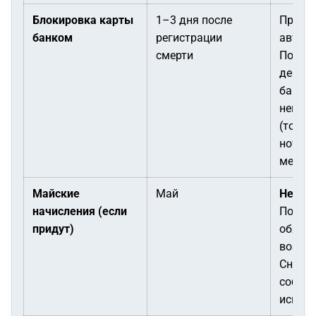
Блокировка карты
1–3 дня после
Произ
банком
регистрации
автома
смерти
После 
деньги
банком
невоз
(тольк
нотари
месяце
Майские
Май
Не сни
начисления (если
Подле
придут)
обяза
возвра
Снятие
собой 
иск от