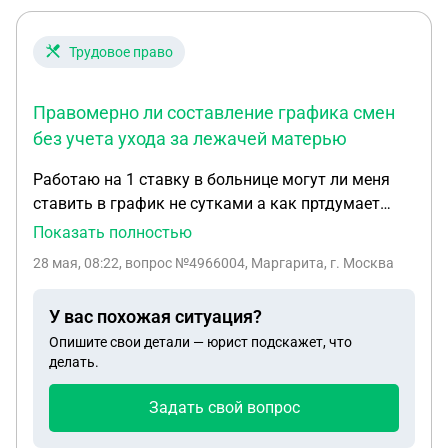
Трудовое право
Правомерно ли составление графика смен
без учета ухода за лежачей матерью
Работаю на 1 ставку в больнице могут ли меня
ставить в график не сутками а как пртдумает
старшая м.с выводит в день с8 до 13 след.день с
Показать полностью
16 до 8 утра 2 выходных Я не могу так работать у
28 мая, 08:22
, вопрос №4966004, Маргарита, г. Москва
меня мать лежачая ей требуется уход как мне
быть подскажите
У вас похожая ситуация?
Опишите свои детали — юрист подскажет, что
делать.
Задать свой вопрос