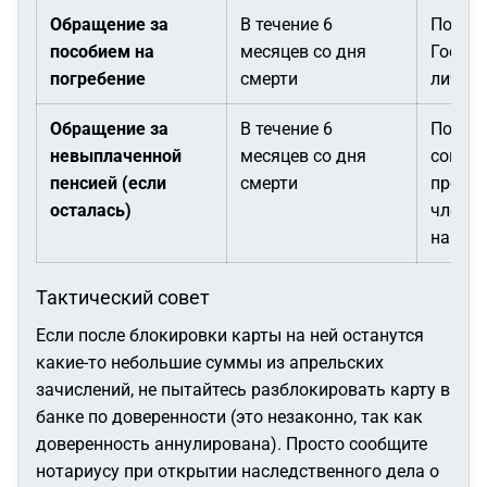
Обращение за
В течение 6
Подает
пособием на
месяцев со дня
Госусл
погребение
смерти
лично 
Обращение за
В течение 6
Подае
невыплаченной
месяцев со дня
совме
пенсией (если
смерти
прожи
осталась)
члена
напря
Тактический совет
Если после блокировки карты на ней останутся
какие-то небольшие суммы из апрельских
зачислений, не пытайтесь разблокировать карту в
банке по доверенности (это незаконно, так как
доверенность аннулирована). Просто сообщите
нотариусу при открытии наследственного дела о