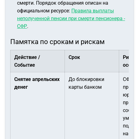
смерти. Порядок обращения описан на
официальном ресурсе:
Правила выплаты
неполученной пенсии при смерти пенсионера -
СФР
.
Памятка по срокам и рискам
Действие /
Срок
Риски 
Событие
особе
Снятие апрельских
До блокировки
СФР пр
денег
карты банком
предъя
юриди
призн
собст
умерш
подле
насле