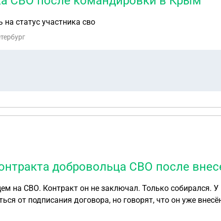
ика СВО после командировки в Крым
 на статус участника сво
етербург
контракта добровольца СВО после внес
м на СВО. Контракт он не заключал. Только собирался. У 
ься от подписания договора, но говорят, что он уже внес
 какие-то последствия?