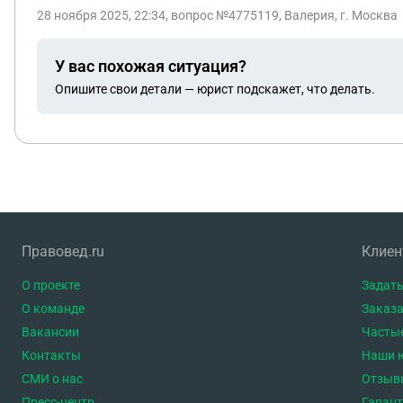
28 ноября 2025, 22:34
, вопрос №4775119, Валерия, г. Москва
У вас похожая ситуация?
Опишите свои детали — юрист подскажет, что делать.
Правовед.ru
Клие
О проекте
Задать
О команде
Заказа
Вакансии
Часты
Контакты
Наши 
СМИ о нас
Отзыв
Пресс-центр
Гаран