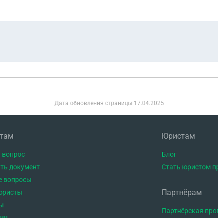
Дата обновления страницы
17.04.2025
нтам
Юристам
 вопрос
Блог
ть документ
Стать юристом п
е вопросы
Партнёрам
юристы
ы
Партнёрская пр
тии