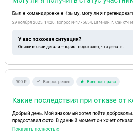
Могу ли я получить статус участн
Был в командировке в Крыму, могу ли я претендовать
29 ноября 2025, 14:20
, вопрос №4775654, Евгений, г. Санкт-П
У вас похожая ситуация?
Опишите свои детали — юрист подскажет, что делать.
900 ₽
Вопрос решен
Военное право
Какие последствия при отказе от 
Добрый день. Мой знакомый хотел пойти добровольце
предоставил фото. В данный момент он хочет отказат
присвоили идентификатор. При отказе могут ли быть
Показать полностью