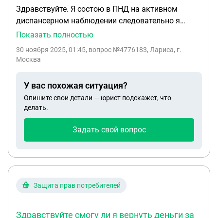
Здравствуйте. Я состою в ПНД на активном
диспансерном наблюдении следовательно я
социально опасная. Диагноз шизофрения.
Показать полностью
Судимостей нет. Хочу не ходить в ПНД вообше
30 ноября 2025, 01:45
, вопрос №4776183, Лариса, г.
Могу ли я оформить гражданство киргиз и
Москва
требуется для оформления паспорта гражданина
Киргизии справка из ПНД? И как я понимаю если
У вас похожая ситуация?
на меня оформят гражданство жителя
Опишите свои детали — юрист подскажет, что
киргизстана , то ПНД в России которое меня
делать.
объявит в федеральный розыск не сможет
достать ? И смогу ли потом по паспорту
Задать свой вопрос
гражданина киргиз оформить рабочую визу в
США ?
Защита прав потребителей
Здравствуйте смогу ли я вернуть деньги за