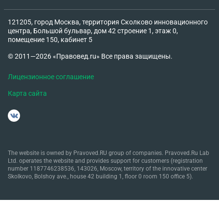
121205, город Москва, территория Сколково инновационного
центра, Большой бульвар, дом 42 строение 1, этаж 0,
помещение 150, кабинет 5
© 2011—2026 «Правовед.ru» Все права защищены.
Лицензионное соглашение
Карта сайта
The website is owned by Pravoved.RU group of companies. Pravoved.Ru Lab
Ltd. operates the website and provides support for customers (registration
number 1187746238536, 143026, Moscow, territory of the innovative center
Skolkovo, Bolshoy ave., house 42 building 1, floor 0 room 150 office 5).