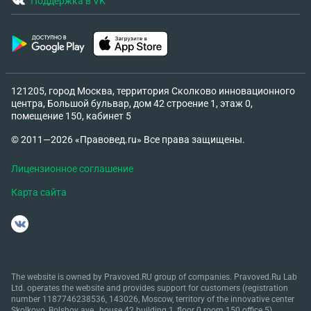
Поддержка в VK
121205, город Москва, территория Сколково инновационного
центра, Большой бульвар, дом 42 строение 1, этаж 0,
помещение 150, кабинет 5
© 2011—2026 «Правовед.ru» Все права защищены.
Лицензионное соглашение
Карта сайта
The website is owned by Pravoved.RU group of companies. Pravoved.Ru Lab
Ltd. operates the website and provides support for customers (registration
number 1187746238536, 143026, Moscow, territory of the innovative center
Skolkovo, Bolshoy ave., house 42 building 1, floor 0 room 150 office 5).