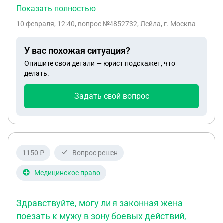
намерением погасить часть суммы на его
Показать полностью
приобретение с использованием мат капитала. По
10 февраля, 12:40
, вопрос №4852732, Лейла, г. Москва
итогу в выдаче мат капитала мне было отказано,
дом до сих пор числится на мне, хотя деньги я за
У вас похожая ситуация?
него не отдала. Могу ли я сейчас расторгнуть
Опишите свои детали — юрист подскажет, что
данную сделку по обоюдному согласию сторон?
делать.
Задать свой вопрос
1150 ₽
Вопрос решен
Медицинское право
Здравствуйте, могу ли я законная жена
поезать к мужу в зону боевых действий,