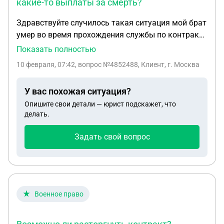
какие-то выплаты за смерть?
Здравствуйте случилось такая ситуация мой брат
умер во время прохождения службы по контракту
в госпитале от пневмонии причём при
Показать полностью
поступлении на службу по контракту он был
10 февраля, 07:42
, вопрос №4852488, Клиент, г. Москва
абсолютно здоров, в военном комиссариате
утверждают,что он не был на фронте и выплаты
У вас похожая ситуация?
не полагаются.могу ли я или его жена или его сын
Опишите свои детали — юрист подскажет, что
получить какие-то выплаты за смерть?
делать.
Задать свой вопрос
Военное право