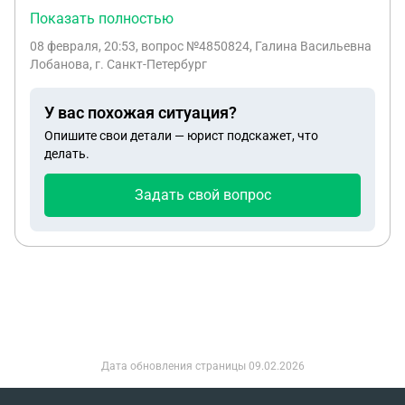
или что могут сделать если у его 3
Показать полностью
несовершеннолетних маленьких детей.Жена в
08 февраля, 20:53
, вопрос №4850824, Галина Васильевна
декрете. Прошу срочного ответа.
Лобанова, г. Санкт-Петербург
У вас похожая ситуация?
Опишите свои детали — юрист подскажет, что
делать.
Задать свой вопрос
Дата обновления страницы
09.02.2026