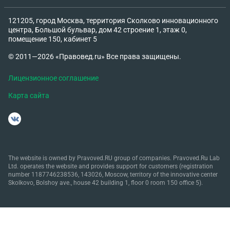
121205, город Москва, территория Сколково инновационного
центра, Большой бульвар, дом 42 строение 1, этаж 0,
помещение 150, кабинет 5
© 2011—2026 «Правовед.ru» Все права защищены.
Лицензионное соглашение
Карта сайта
The website is owned by Pravoved.RU group of companies. Pravoved.Ru Lab
Ltd. operates the website and provides support for customers (registration
number 1187746238536, 143026, Moscow, territory of the innovative center
Skolkovo, Bolshoy ave., house 42 building 1, floor 0 room 150 office 5).