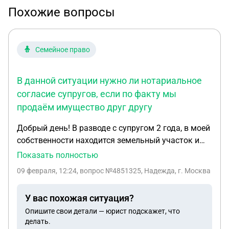
Похожие вопросы
Семейное право
В данной ситуации нужно ли нотариальное
согласие супругов, если по факту мы
продаём имущество друг другу
Добрый день! В разводе с супругом 2 года, в моей
собственности находится земельный участок и
жилой дом, в собственности бывшего супруга
Показать полностью
квартира, всё имущество было приобретено в
09 февраля, 12:24
, вопрос №4851325, Надежда, г. Москва
браке. Сейчас хотим продать друг другу данное
имущество по дкп. В данной ситуации нужно ли
У вас похожая ситуация?
нотариальное согласие супругов, если по факту
Опишите свои детали — юрист подскажет, что
мы продаём имущество друг другу
делать.