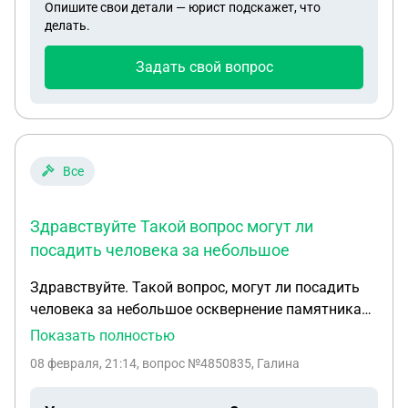
Опишите свои детали — юрист подскажет, что
делать.
Задать свой вопрос
Все
Здравствуйте Такой вопрос могут ли
посадить человека за небольшое
Здравствуйте. Такой вопрос, могут ли посадить
человека за небольшое осквернение памятника
или что могут сделать если у его 3
Показать полностью
несовершеннолетних маленьких детей.Жена в
08 февраля, 21:14
, вопрос №4850835, Галина
декрете. Прошу срочного ответа.