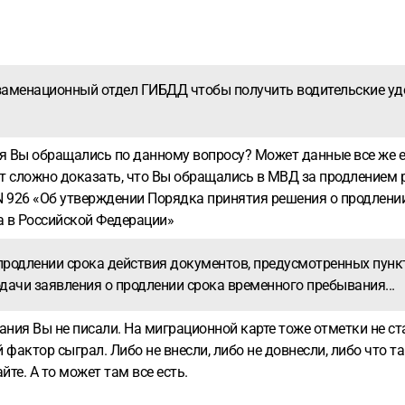
заменационный отдел ГИБДД чтобы получить водительские удос
я Вы обращались по данному вопросу? Может данные все же е
дет сложно доказать, что Вы обращались в МВД за продлением
 N 926 «Об утверждении Порядка принятия решения о продлен
а в Российской Федерации»
родлении срока действия документов, предусмотренных пункт
дачи заявления о продлении срока временного пребывания...
ания Вы не писали. На миграционной карте тоже отметки не ста
й фактор сыграл. Либо не внесли, либо не довнесли, либо что 
йте. А то может там все есть.