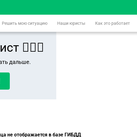
Решить мою ситуацию
Наши юристы
Как это работает
 👨🏻‍⚖️
ать дальше.
!
нца не отображается в базе ГИБДД