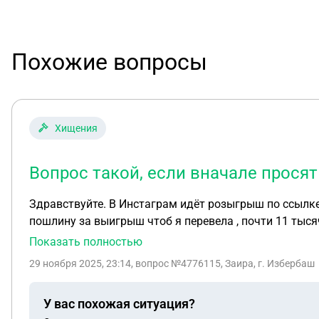
Похожие вопросы
Хищения
Вопрос такой, если вначале прося
Здравствуйте. В Инстаграм идёт розыгрыш по ссылке в шапке профиля от Гоар ,закидывают на розыгрыш ,там три попытки , я выиграла 290 тыс , они хо
пошлину за выигрыш чтоб я перевела , почти 11 тысяч , странно 
Смущает то что в шапке профиля Гоар такая ссылка и
Показать полностью
такую огромную аудиторию свою обманывать , мож ее
29 ноября 2025, 23:14
, вопрос №4776115, Заира, г. Избербаш
нормально или мошенники ?
У вас похожая ситуация?