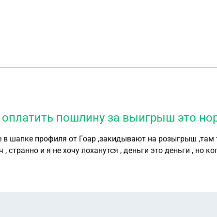
т оплатить пошлину за выигрыш это н
тят
и я не хочу лоханутся , деньги это деньги , но когда тебя кружат это 
 в сториз она всем говорит перейти в шапку профиля , но 
 взломали , аккаунт имею ввиду . Вопрос такой , если вн