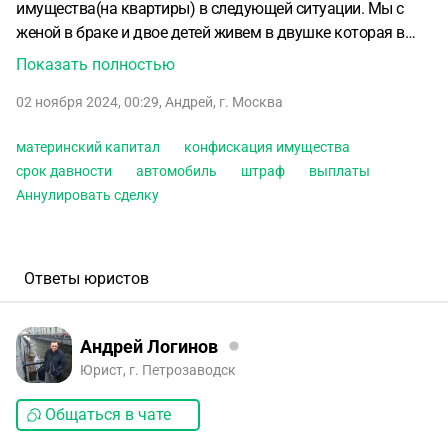
имущества(на квартиры) в следующей ситуации. Мы с
женой в браке и двое детей живем в двушке которая в
ипотеке, но осталось заплатить 20 процентов(прописан
Показать полностью
здесь только я) и здесь был внесён материнский капитал.
02 ноября 2024, 00:29
,
Андрей
,
г. Москва
Жена и дети прописаны у её родителей. Ещё одну двушку
получим в марте 2025 она полностью в ипотеке
материнский капитал
конфискация имущества
семейной(за исключением первоначального взноса 15
срок давности
автомобиль
штраф
выплаты
процентов) и в ней никто не прописан будет, а
Аннулировать сделку
принадлежит она по документам супруге. Есть
предпосылки, что на меня могут наложить большой
штраф таможенная служба на который средств у меня
нет. Могут ли они отобрать квартиру где материнский
Ответы юристов
капитал и где осталось совсем немного до выплаты
ипотеки или отберут которая в ипотеке? Или ни одну не
смогут отобрать? А также автомобиль если
Андрей Логинов
переоформлю на друга они могут аннулировать сделку и
Юрист, г. Петрозаводск
если да, то какой срок давности
Общаться в чате