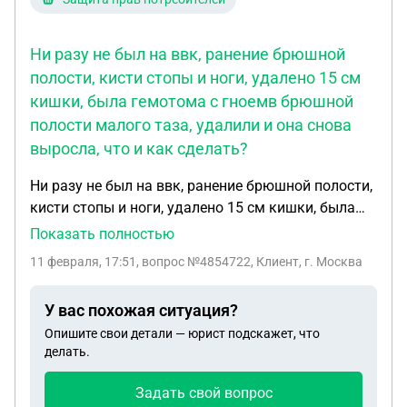
распиской сказать на голосовом что я взяла
около 800.000 тыс Как быть? Какой будет исход,
если я не смогу выплатить эту сумму
Ни разу не был на ввк, ранение брюшной
полости, кисти стопы и ноги, удалено 15 см
кишки, была гемотома с гноемв брюшной
полости малого таза, удалили и она снова
выросла, что и как сделать?
Ни разу не был на ввк, ранение брюшной полости,
кисти стопы и ноги, удалено 15 см кишки, была
гемотома с гноемв брюшной полости малого
Показать полностью
таза, удалили и она снова выросла, что и как
11 февраля, 17:51
, вопрос №4854722, Клиент, г. Москва
сделать? Не могу делать вообще никакие
нагрузки, даже ведро с водой поднять, сразу все
У вас похожая ситуация?
тянет и болит, с туалетом такое же
Опишите свои детали — юрист подскажет, что
делать.
Задать свой вопрос