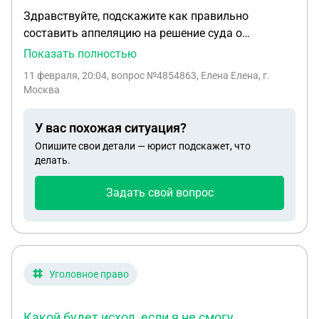
Здравствуйте, подскажите как правильно
составить аппеляцию на решение суда о
взыскании долга. Не смогла придти заявить
Показать полностью
вовремя о сроке давности. Истец коллеторы ,
11 февраля, 20:04
, вопрос №4854863, Елена Елена, г.
долг от 2007 года , пл уступке от 2022. 3 года
Москва
истекли .
У вас похожая ситуация?
Опишите свои детали — юрист подскажет, что
делать.
Задать свой вопрос
Уголовное право
Какой будет исход, если я не смогу