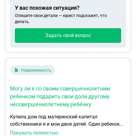
У вас похожая ситуация?
Опишите свои детали — юрист подскажет, что
делать.
Задать свой вопрос
Недвижимость
Могу ли я со своим совершеннолетним
ребенком подарить свои доли другому
несовершеннолетнему ребёнку
Купила дом под материнский капитал
собственники я и мои двое детей. Один ребенок
стал совершеннолетним другой ещё нет. Могу ли
Показать полностью