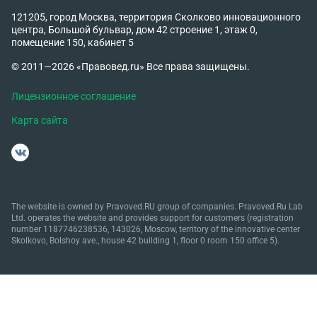
121205, город Москва, территория Сколково инновационного
центра, Большой бульвар, дом 42 строение 1, этаж 0,
помещение 150, кабинет 5
© 2011—2026 «Правовед.ru» Все права защищены.
Лицензионное соглашение
Карта сайта
The website is owned by Pravoved.RU group of companies. Pravoved.Ru Lab
Ltd. operates the website and provides support for customers (registration
number 1187746238536, 143026, Moscow, territory of the innovative center
Skolkovo, Bolshoy ave., house 42 building 1, floor 0 room 150 office 5).