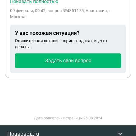
Показать полностью
отцом получается прописаны в одной квартире,
09 февраля, 09:42
, вопрос №4851175, Анастасия, г.
они хотят выписать ребёнка к матери, но я
Москва
против. Могут ли они в судебном порядке
выписать ребёнка?
У вас похожая ситуация?
Опишите свои детали — юрист подскажет, что
делать.
Задать свой вопрос
Дата обновления страницы
26.08.2024
Правовед.ru