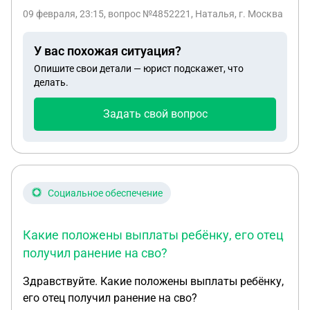
я со своим совершеннолетним ребенком
09 февраля, 23:15
, вопрос №4852221, Наталья, г. Москва
подарить свои доли другому
несовершеннолетнему ребёнку. В вообщем
У вас похожая ситуация?
отказаться от своих долей в пользу
Опишите свои детали — юрист подскажет, что
несовершеннолетнего ребенка
делать.
Задать свой вопрос
Социальное обеспечение
Какие положены выплаты ребёнку, его отец
получил ранение на сво?
Здравствуйте. Какие положены выплаты ребёнку,
его отец получил ранение на сво?