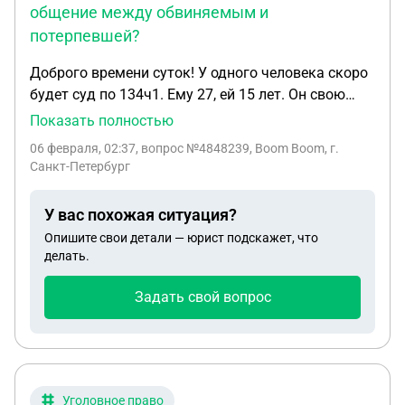
общение между обвиняемым и
потерпевшей?
Доброго времени суток! У одного человека скоро
будет суд по 134ч1. Ему 27, ей 15 лет. Он свою
вину признал, все было обоюдно. Проблема в
Показать полностью
другом. Я посторонний человек, в деле не
06 февраля, 02:37
, вопрос №4848239, Boom Boom, г.
участвую, но всё знаю и наблюдаю. Девочка
Санкт-Петербург
стоит на учете у психиатра, но считается
дееспособной и в здравом уме. Просто считаю,
У вас похожая ситуация?
что им не стоит поддерживать общение в
Опишите свои детали — юрист подскажет, что
дальнейшем, и родители против, да вообще все,
делать.
кто в курсе. Но они тайно общаются, спустя
несколько месяцев снова начали видеться. Это
Задать свой вопрос
же вообще ненормально. Как можно сделать,
чтоб суд установил запрет на общение, при этом,
не участвуя в процессе? Приговор будет, но они
дальше будут общаться, что может в будущем
иметь не очень хорошие последствия. Вообще
Уголовное право