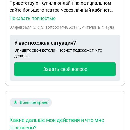
Приветствую! Купила онлайн на официальном
сайте большого театра через личный кабинет
билеты на спектакль себе и сестре. Все
Показать полностью
оформлено через личный кабинет на мое имя,
07 февраля, 21:13
, вопрос №4850111, Ангелина, г. Тула
использовались мои паспортные данные.
Платила со своей карты. Я на спектакль попасть
У вас похожая ситуация?
не смогу. До спектакля 12 дней, большой театр
Опишите свои детали — юрист подскажет, что
отказался вернуть мне средства онлайн. Говорят ,
делать.
что могут только лично в кассе. А я нахожусь в
другом городе. И мне неудобно ехать и делать
Задать свой вопрос
возврат. К тому же, почему я покупала онлайн , а
возврат только офлайн. Правомерны ли действия
театра? И что делать дальше?
Военное право
Какие дальше мои действия и что мне
положено?