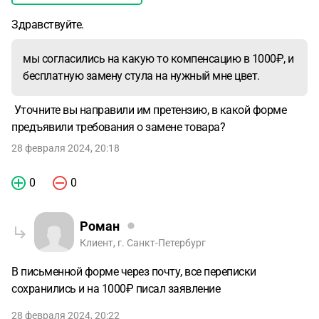
глаза на дефекты, деньги они мне присалили. Но на этом
Здравствуйте.
проблемы с ними мои не закончились.
Прошло уже 2
месяца как они мне обещают привезти мои 2 стула и один
мы согласились на какую то компенсацию в 1000₽, и
что под замену, сегодня сказали что они не виноваты и
бесплатную замену стула на нужный мне цвет.
свяжутся с фабрикой и менеджер перезвонит мне. Но ни
кто так и не перезвонил.
Вопрос, я не хочу уже ни каких
Уточните вы направили им претензию, в какой форме
иметь дел с ними. Хочу чтобы мне вернули деньги за все 4
предъявили требования о замене товара?
стула, стулья могут забирать, (правда один собран, тот
что с правильным цветом). Ну и хочу финансовую
28 февраля 2024, 20:18
компенсацию за 2 месяца обещаний и ожиданий. Все ли я
могу получить и как что мне дальше делать с ними?
0
0
Роман
Клиент, г. Санкт-Петербург
В письменной форме через почту, все переписки
сохранились и на 1000₽ писал заявление
28 февраля 2024, 20:22