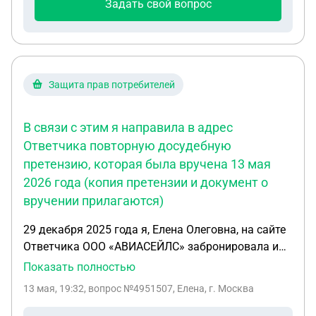
Задать свой вопрос
Защита прав потребителей
В связи с этим я направила в адрес
Ответчика повторную досудебную
претензию, которая была вручена 13 мая
2026 года (копия претензии и документ о
вручении прилагаются)
29 декабря 2025 года я, Елена Олеговна, на сайте
Ответчика ООО «АВИАСЕЙЛС» забронировала и
оплатила авиабилеты по заказу № 17350996 на
Показать полностью
сумму 94 311 руб. (маршрутная квитанция и чек
13 мая, 19:32
, вопрос №4951507, Елена, г. Москва
об оплате прилагаются). Перелёт должен был
состояться рейсами авиакомпании Air Mauritius