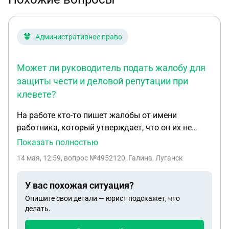
Административное право
Может ли руководитель подать жалобу для
защиты чести и деловой репутации при
клевете?
На работе кто-то пишет жалобы от имени
работника, который утверждает, что он их не
писал, подпись подделана, текст напечатан. В
Показать полностью
жалобах идет оговор руководителя, упомянуты
14 мая, 12:59
, вопрос №4952120, Галина, Луганск
практически все работники предприятия,
подрывается работа трудового коллектива. Могу
У вас похожая ситуация?
ли я, руководитель, написать ответное обращение
Опишите свои детали — юрист подскажет, что
для защиты своей чести, достоинства и деловой
делать.
репутации?