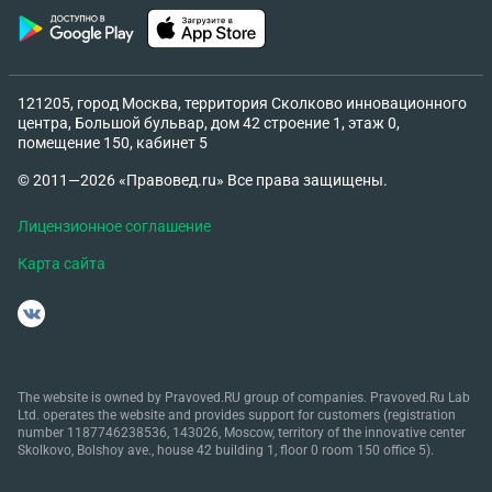
размере 94 311 руб.; ○ неустойку в размере 192
394,44 руб. (по состоянию на 21.05.2026), а также
неустойку по день фактической уплаты основного
долга из расчёта 2 829,33 руб. в день, начиная с
121205, город Москва, территория Сколково инновационного
15 марта 2026 года; ○ компенсацию морального
центра, Большой бульвар, дом 42 строение 1, этаж 0,
помещение 150, кабинет 5
вреда в размере 100 000 руб.; ○ штраф в размере
50 % от суммы, присуждённой судом в мою
© 2011—2026 «Правовед.ru» Все права защищены.
пользу. 2. Взыскать с Ответчика в мою пользу
судебные расходы по делу (при их наличии).
Лицензионное соглашение
Приложения: 1. Копия маршрутной квитанции
Карта сайта
заказа № 17350996. 2. Копия чека об оплате. 3.
Копии обращений (заявок) на возврат денежных
средств от 04.03.2026 и последующих. 4. Копия
досудебной претензии от 30.03.2026 с
доказательствами отправки и вручения
The website is owned by Pravoved.RU group of companies. Pravoved.Ru Lab
13.05.2026. 5. Расчёт неустойки. 6. Копия паспорта
Ltd. operates the website and provides support for customers (registration
number 1187746238536, 143026, Moscow, territory of the innovative center
истца (страницы с фотографией, данными и
Skolkovo, Bolshoy ave., house 42 building 1, floor 0 room 150 office 5).
регистрацией). 7. Копии переписки с
авиакомпанией Air Mauritius (включая ответы от