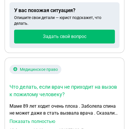
документально? Как определить коэффициент?
У вас похожая ситуация?
Индексацию нужно проводить только на оклад по
Опишите свои детали — юрист подскажет, что
полной ставке или можно сразу на оклад 0,5? У
делать.
нас оклад за 0,5 ставки 35 000, за 5 дней в неделю
по 4 часа работы в день. По факту человек так и
Задать свой вопрос
получает. Прикрепляю действующий договор
Медицинское право
Что делать, если врач не приходит на вызов
к пожилому человеку?
Маме 89 лет ходит очень плоха . Заболела спина
не может даже в стать вызвала врача . Сказали
придёт в 11 или после обеда. Повторно позвонила
Показать полностью
уже в16 часов спросить доскольки ждать врача