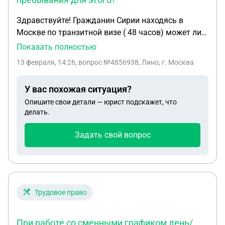
Здравствуйте! Гражданин Сирии находясь в
Москве по транзитной визе ( 48 часов) может ли
подать заявление на получение статуса беженца,
Показать полностью
если да, то нужна ли регистрация по месту
13 февраля, 14:26
, вопрос №4856938, Лино, г. Москва
пребывания для этого?
У вас похожая ситуация?
Опишите свои детали — юрист подскажет, что
делать.
Задать свой вопрос
Трудовое право
При работе со сменными графиком день/