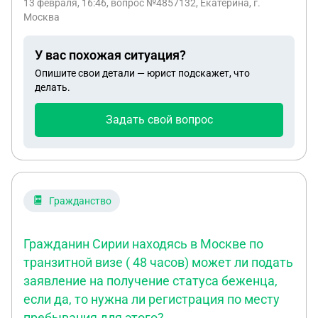
13 февраля, 16:46
, вопрос №4857132, Екатерина, г.
на что мне ответили « врача» я да я вызывала «
Москва
подождите. Ещё пол часа и все. Я не знаю врачь
только прошёл что мне делать так нель с людьми
У вас похожая ситуация?
Опишите свои детали — юрист подскажет, что
делать.
Задать свой вопрос
Гражданство
Гражданин Сирии находясь в Москве по
транзитной визе ( 48 часов) может ли подать
заявление на получение статуса беженца,
если да, то нужна ли регистрация по месту
пребывания для этого?