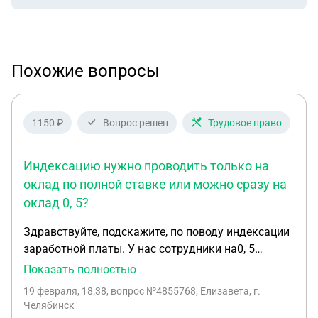
Похожие вопросы
1150 ₽
Вопрос решен
Трудовое право
Индексацию нужно проводить только на
оклад по полной ставке или можно сразу на
оклад 0, 5?
Здравствуйте, подскажите, по поводу индексации
заработной платы. У нас сотрудники на0, 5
ставки, удаленная работа. Как правильно
Показать полностью
провести индексацию и обязательно ли это
19 февраля, 18:38
, вопрос №4855768, Елизавета, г.
делать, если оклад за 0, 5 ставки намного больше
Челябинск
МРОТ? А также как оформить это