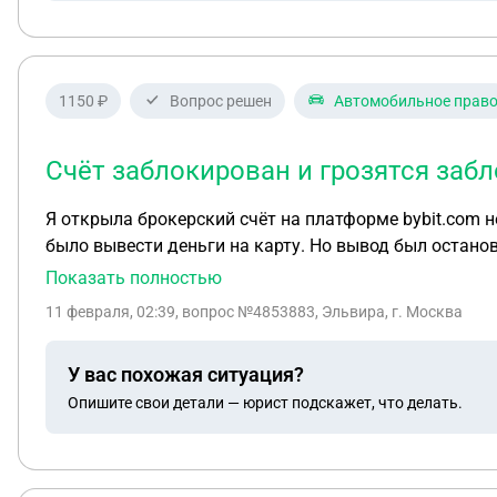
1150 ₽
Вопрос решен
Автомобильное прав
Счёт заблокирован и грозятся заб
Я открыла брокерский счёт на платформе bybit.com несколько раз пополняла счёт. Совершила несколько сделок под руководством аналитика, затем нужно
было вывести деньги на карту. Но вывод был останов
деньги, либо пополнить ячейку credit. Ни то ни друг
Показать полностью
11 февраля, 02:39
, вопрос №4853883, Эльвира, г. Москва
У вас похожая ситуация?
Опишите свои детали — юрист подскажет, что делать.