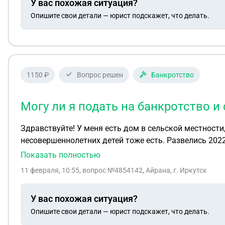
У вас похожая ситуация?
Опишите свои детали — юрист подскажет, что делать.
1150 ₽
Вопрос решен
Банкротство
Могу ли я подать на банкротство и
Здравствуйте! У меня есть дом в сельской местности
несовершеннолетних детей тоже есть. Развелись 2022
ипотеку для строительства жилого дома. Сейчас у ме
Показать полностью
с согласии бывшего мужа оформила доли в ипотечном
11 февраля, 10:55
, вопрос №4854142, Айрана, г. Иркутск
рождение 3 ребёнка. Денег которые я взяла на ипотеку с
карты от других банков, во время беременности и ух
У вас похожая ситуация?
так далее, несколько месяцев платила и продлевала 
Опишите свои детали — юрист подскажет, что делать.
просрочек. Живу и прописана с детьми на ипотечном 
Спасибо