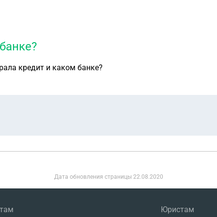
 банке?
брала кредит и каком банке?
Дата обновления страницы
22.08.2020
нтам
Юристам