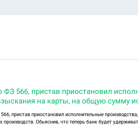
о ФЗ 566, пристав приостановил испол
 взыскания на карты, на общую сумму 
566, пристав приостановил исполнительные производства, 
 производств. Обьяснив, что теперь банк будет удерживат
сполнительные. Правомерно ли это?