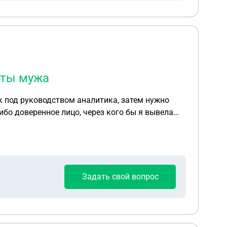
рты мужа
ибо доверенное лицо, через кого бы я вывела
локировать мои банковские карты и карты мужа.
Задать свой вопрос