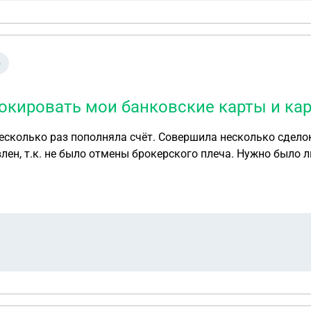
о
локировать мои банковские карты и ка
лен, т.к. не было отмены брокерского плеча. Нужно было л
ое я не смогла сделать. Счёт заблокирован и грозятся заб