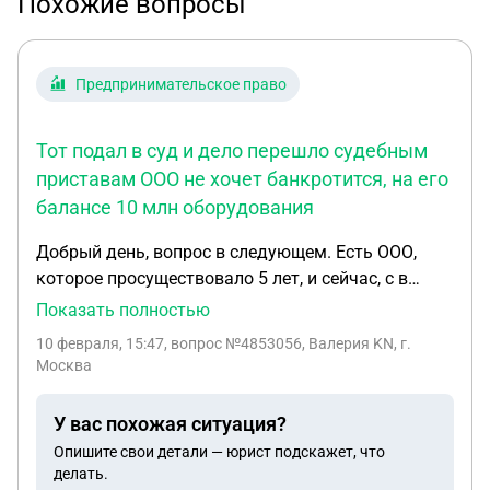
Похожие вопросы
Предпринимательское право
Тот подал в суд и дело перешло судебным
приставам ООО не хочет банкротится, на его
балансе 10 млн оборудования
Добрый день, вопрос в следующем. Есть ООО,
которое просуществовало 5 лет, и сейчас, с в
конце деятельности, накопило долг 1,2 млн перед
Показать полностью
одним из контрагентов. Тот подал в суд и дело
10 февраля, 15:47
, вопрос №4853056, Валерия KN, г.
перешло судебным приставам ООО не хочет
Москва
банкротится, на его балансе 10 млн
оборудования, еще столько же имеется в
У вас похожая ситуация?
имуществе компании, которое не на балансе
Опишите свои детали — юрист подскажет, что
(компьютеры, техника и тд), как раз на сумму
делать.
около 1,2 млн Диреткор ООО хочет как-то