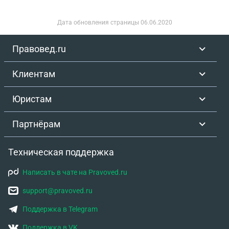
дома. А следом, чтобы муж оформил
дарственную своей части от 1/2 ребенку.
Дата обновления страницы
06.06.2020
Подскажите, действительно ли нужно сейчас
выделять доли от 1/2? Уже ведь есть согласие
Правовед.ru
супруга на продажу 1/2 доли. Юрист делает
акцент именно на том, что не пропустят такую
Клиентам
сделку, так как не выделили доли.
Юристам
Партнёрам
Техническая поддержка
Написать в чате на Pravoved.ru
support@pravoved.ru
Поддержка в Telegram
Поддержка в VK