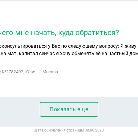
его мне начать, куда обратиться?
оконсультироваться у Вас по следующему вопросу: Я живу 
на мат. капитал сейчас я хочу обменять её на частный дом
титься? Детям сейчас 12 и 15 лет.
с №2782492, Юлия, г. Москва
Показать еще
Дата обновления страницы
08.06.2020