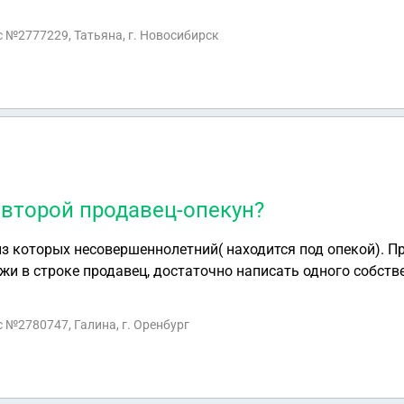
трации выдано в период брака, я покупаю участок у сестры
ое согласие на продажу земли ее супруга?
с №2777229, Татьяна, г. Новосибирск
 второй продавец-опекун?
из которых несовершеннолетний( находится под опекой). П
жи в строке продавец, достаточно написать одного собстве
авец-опекун?
с №2780747, Галина, г. Оренбург