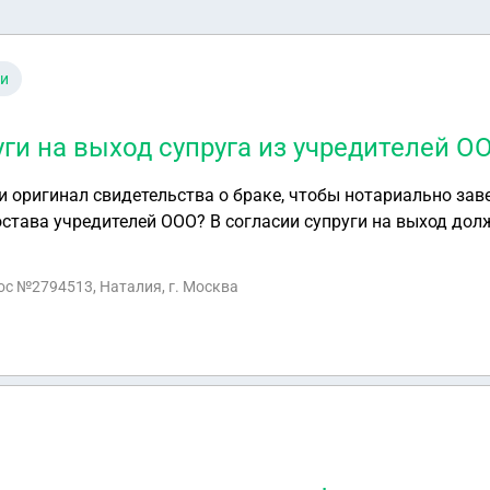
ти
уги на выход супруга из учредителей О
и оригинал свидетельства о браке, чтобы нотариально заве
остава учредителей ООО? В согласии супруги на выход дол
 браке или достаточно той информации, которая указана в
?
рос №2794513, Наталия, г. Москва