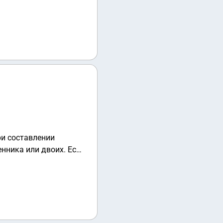
, нужно ли
ри составлении
нника или двоих. Если