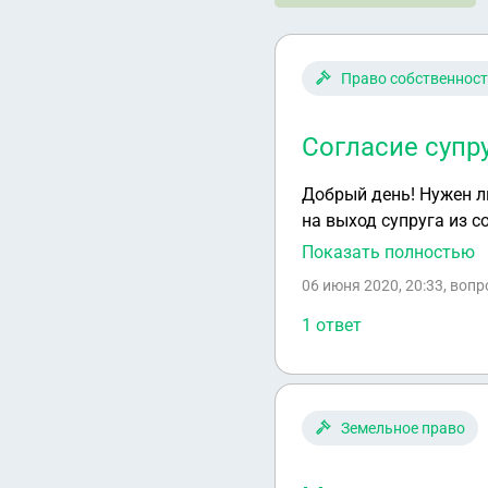
Право собственнос
Согласие супр
Добрый день! Нужен л
на выход супруга из с
номер свидетельства о
Показать полностью
"семейное положение"
06 июня 2020, 20:33
, воп
1 ответ
Земельное право