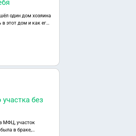
ебя
ашёл один дом хозяина
 в этот дом и как его
 участка без
з МФЦ, участок
была в браке,