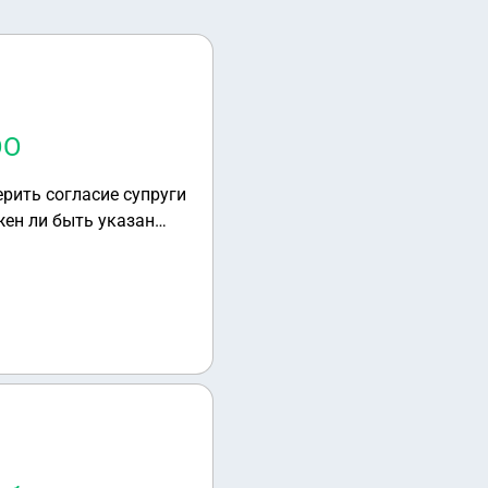
ОО
рить согласие супруги
жен ли быть указан
 паспорте на стр.14