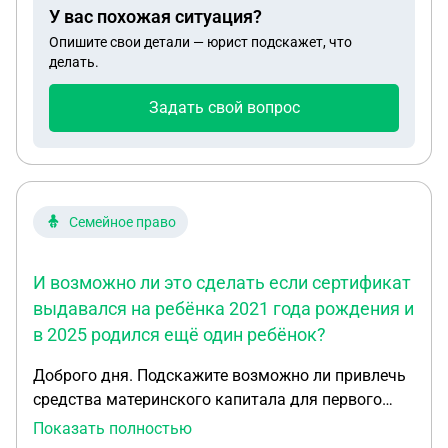
У вас похожая ситуация?
определении о возбуждении уголовного дела не
Опишите свои детали — юрист подскажет, что
указаны повреждения автомобиля, а этого
делать.
требует страховая. 3. Начинаются непонятные
движения со стороны этого сотрудника, а
Задать свой вопрос
приходите на ДОПРОС, а покажите мне ещё раз
автомобиль, а предоставьте документы на
автомобиль, КАСКО и тд. Как реагировать на
такие просьбы? (то есть ждать официальных
запросов и только потом показывать и
Семейное право
предоставлять или как?) Я так понимаю
сотруднику этому влетело и теперь он хочет ко
И возможно ли это сделать если сертификат
мне докопаться. Что делать если в определении о
выдавался на ребёнка 2021 года рождения и
возбуждении уголовного дела не указан
в 2025 родился ещё один ребёнок?
повреждения автомобиля?
Доброго дня. Подскажите возможно ли привлечь
средства материнского капитала для первого
взноса при покупке квартиры в рассрочку? И
Показать полностью
возможно ли это сделать если сертификат