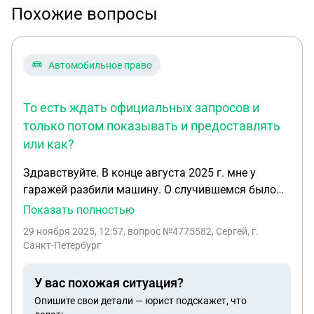
Похожие вопросы
Автомобильное право
То есть ждать официальных запросов и
только потом показывать и предоставлять
или как?
Здравствуйте. В конце августа 2025 г. мне у
гаражей разбили машину. О случившемся было
сообщено в МВД. Случай оформлен. 3 сентября
Показать полностью
2025 года возбудили уголовное дело. 29.11.2025 г.
29 ноября 2025, 12:57
, вопрос №4775582, Сергей, г.
из полиции не предоставили вообще никаких
Санкт-Петербург
документов. Машина застрахована по КАСКО. в
сентябре, октябре и ноябре подавались
У вас похожая ситуация?
обращения через сайт МВД, ходатайство по почте
Опишите свои детали — юрист подскажет, что
и заявления через сайт МВД о предоставлении