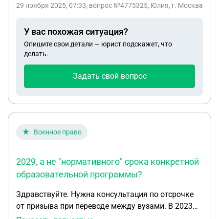
29 ноября 2025, 07:33
, вопрос №4775325, Юлия, г. Москва
выдавался на ребёнка 2021 года рождения и в
2025 родился ещё один ребёнок?
У вас похожая ситуация?
Опишите свои детали — юрист подскажет, что
делать.
Задать свой вопрос
Военное право
2029, а не "нормативного" срока конкретной
образовательной программы?
Здравствуйте. Нужна консультация по отсрочке
от призыва при переводе между вузами. В 2023
году я поступил в МПГУ на очную