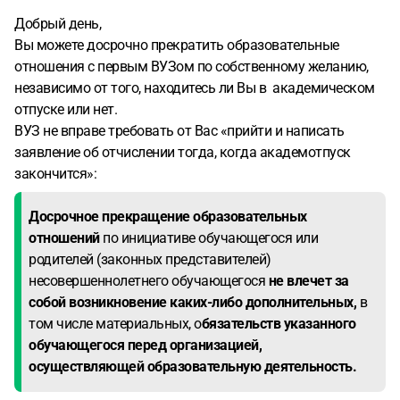
поступить в МГУ именно на первый курс с новыми
Добрый день,
высокими баллами ЕГЭ?
Вы можете досрочно прекратить образовательные
отношения с первым ВУЗом по собственному желанию,
независимо от того, находитесь ли Вы в академическом
отпуске или нет.
ВУЗ не вправе требовать от Вас «прийти и написать
заявление об отчислении тогда, когда академотпуск
закончится»:
Досрочное прекращение образовательных
отношений
по инициативе обучающегося или
родителей (законных представителей)
несовершеннолетнего обучающегося
не влечет за
собой возникновение каких-либо дополнительных,
в
том числе материальных, о
бязательств указанного
обучающегося перед организацией,
осуществляющей образовательную деятельность.