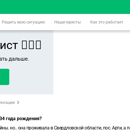
Решить мою ситуацию
Наши юристы
Как это работает
 👨🏻‍⚖️
ать дальше.
!
пенсации
34 года рождения?
. но.. она проживала в Свердловской области, пос. Арти, а по