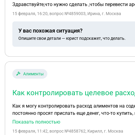
Здравствуйте,что нужно сделать ,чтобы перевести аре
15 февраля, 16:20
, вопрос №4859003, Ирина, г. Москва
У вас похожая ситуация?
Опишите свои детали — юрист подскажет, что делать.
Алименты
Как контролировать целевое расхо
Как я могу контролировать расход алиментов на сод
постоянно просят прислать еще денег, что-то купить,
сделать для того, чтобы я знал куда идут деньги?
Показать полностью
15 февраля, 11:42
, вопрос №4858762, Кирилл, г. Москва