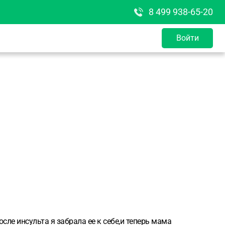
8 499 938-65-20
Войти
сле инсульта я забрала ее к себе,и теперь мама