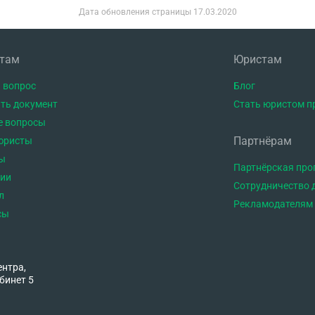
Дата обновления страницы
17.03.2020
нтам
Юристам
 вопрос
Блог
ть документ
Стать юристом п
е вопросы
Партнёрам
юристы
ы
Партнёрская пр
тии
Сотрудничество 
л
Рекламодателям
сы
ентра,
бинет 5