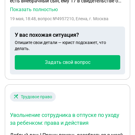
есть внебрачный сын, ему 17 в свидетельстве о
рождении прочерк, если он докажет факт
Показать полностью
отцовства, то какие выплаты будут поделены и
19 мая, 18:48
, вопрос №4957210, Елена, г. Москва
сколько он получит
У вас похожая ситуация?
Опишите свои детали — юрист подскажет, что
делать.
Задать свой вопрос
Трудовое право
Увольнение сотрудника в отпуске по уходу
за ребенком: права и действия