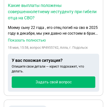
воспитания и влияния на детскую психику. Я бы
Какие выплаты положены
хотела развиваться в этом направлении и,
совершеннолетнему нестуденту при гибели
возможно, получить психолого-педагогическое
отца на СВО?
образование. Понимаю, что для работы
воспитателем потребуется магистратура (2 года),
Моему сыну 22 года , его отец погиб на сво в 2025
но деньги и работа нужны уже сейчас. Могу ли я с
году в декабре, мы уже давно не состоим в браке.
помощью портала «Работа в России» или других
Да и еще к тому же мой сын не является
Показать полностью
сервисов для матерей в декрете получить такое
студентом он давно работает . какие выплаты
18 мая, 15:58
, вопрос №4955742, Алла, г. Подольск
образование параллельно с работой или найти
ему полагается после смерти его отца
подработку по новой специальности? Буду
У вас похожая ситуация?
благодарна за разъяснения и рекомендации по
Опишите свои детали — юрист подскажет, что
моим дальнейшим действиям.
делать.
Задать свой вопрос