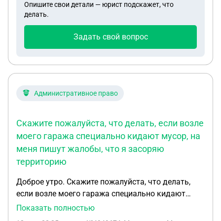
Опишите свои детали — юрист подскажет, что
делать.
Задать свой вопрос
Административное право
Скажите пожалуйста, что делать, если возле
моего гаража специально кидают мусор, на
меня пишут жалобы, что я засоряю
территорию
Доброе утро. Скажите пожалуйста, что делать,
если возле моего гаража специально кидают
мусор, на меня пишут жалобы, что я засоряю
Показать полностью
территорию. Но по камерам, которые