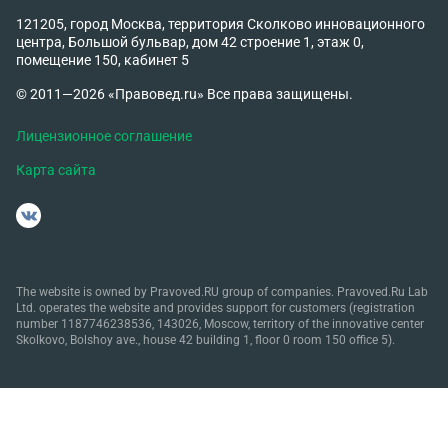
121205, город Москва, территория Сколково инновационного
центра, Большой бульвар, дом 42 строение 1, этаж 0,
помещение 150, кабинет 5
© 2011—2026 «Правовед.ru» Все права защищены.
Лицензионное соглашение
Карта сайта
The website is owned by Pravoved.RU group of companies. Pravoved.Ru Lab
Ltd. operates the website and provides support for customers (registration
number 1187746238536, 143026, Moscow, territory of the innovative center
Skolkovo, Bolshoy ave., house 42 building 1, floor 0 room 150 office 5).