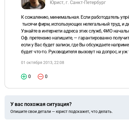
Юрист, г. Санкт-Петербург
К сожалению, минимальная. Если работодатель упрёт
тысячи фирм, использующих нелегальный труд, и дес
Узнайте в интернети адреса этих служб, ФИО началь
Оф. претензию напишите, — гарантированно получите
если у Вас будет записи, где Вы обсуждаете напри
будет что-то. Руководителя вызовут на допрос, и уж 
01 октября 2013, 22:08
0
0
У вас похожая ситуация?
Опишите свои детали — юрист подскажет, что делать.