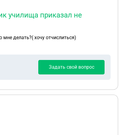
ик училища приказал не
о мне делать?( хочу отчислиться)
Задать свой вопрос