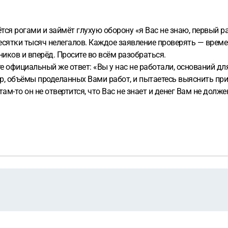
ся рогами и займёт глухую оборону «я Вас не знаю, первый ра
ятки тысяч нелегалов. Каждое заявление проверять — времени 
ников и вперёд. Просите во всём разобраться.
 официальный же ответ: «Вы у нас не работали, оснований для
мер, объёмы проделанных Вами работ, и пытаетесь выяснить пр
там-то он не отвертится, что Вас не знает и денег Вам не долже