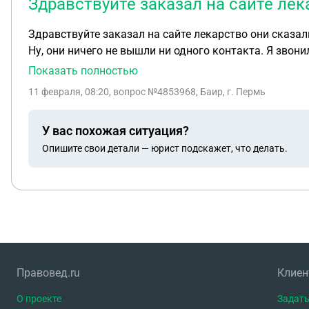
Здравствуйте заказал на сайте ле
Здравствуйте заказал на сайте лекарство они сказал
Ну, они ничего не вышли ни одного контакта. Я звони
написал отказ. Я им написал, что так работать нельз
Показать полностью
11 февраля, 08:20
, вопрос №4853968, Баир, г. Пермь
У вас похожая ситуация?
Опишите свои детали — юрист подскажет, что делать.
Правовед.ru
Клие
О проекте
Задать