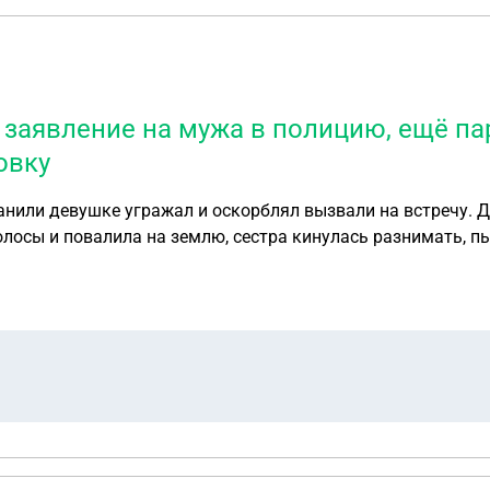
 заявление на мужа в полицию, ещё п
овку
анили девушке угражал и оскорблял вызвали на встречу. Д
лосы и повалила на землю, сестра кинулась разнимать, п
овка избивает её. Сестра
вил его домой.. Пару дней спустя мужчина написал заявл
я только золовка её побила. Что за это будет?