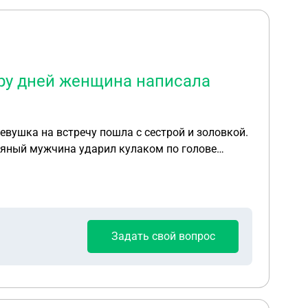
ару дней женщина написала
евушка на встречу пошла с сестрой и золовкой.
ьяный мужчина ударил кулаком по голове
ение на мужа в полицию, ещё пару дней женщина
Задать свой вопрос