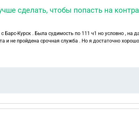
чше сделать, чтобы попасть на контра
с Барс-Курск . Была судимость по 111 ч1 но условно , на 
та и не пройдена срочная служба . Но я достаточно хорош
на контракт .Сейчас все упирается в срочную службу и воен