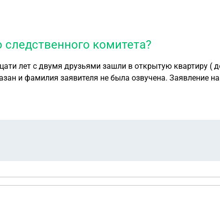
о следственного комитета?
дцати лет с двумя друзьями зашли в открытую квартиру ( 
указан и фамилия заявителя не была озвучена. Заявление 
тьми в школу приехала полиция. И до нас (до родителей) д
седнем расселенном доме и оттуда он пропал. Всем участн
ет. Как мы должны возмещать? Законно ли поступила полиц