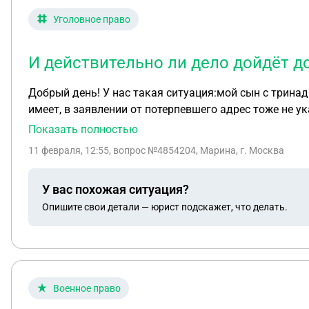
Уголовное право
И действительно ли дело дойдёт д
Добрый день! У нас такая ситуация:мой сын с трина
имеет, в заявлении от потерпевшего адрес тоже не 
вещи и забрали их домой.Через несколько дней за де
Показать полностью
исключением велосипеда, который дети бросили в со
11 февраля, 12:55
, вопрос №4854204, Марина, г. Москва
сказали , что дело передадут в следственный комит
следственного комитета?
У вас похожая ситуация?
Опишите свои детали — юрист подскажет, что делать.
Военное право