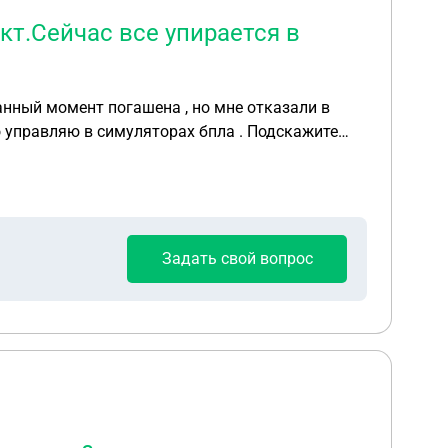
кт.Сейчас все упирается в
данный момент погашена , но мне отказали в
о управляю в симуляторах бпла . Подскажите
ный билет,
Задать свой вопрос