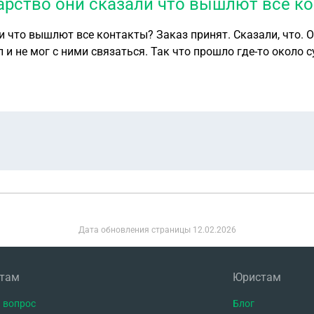
карство они сказали что вышлют все к
и что вышлют все контакты? Заказ принят. Сказали, что. О
л и не мог с ними связаться. Так что прошло где-то около с
я и отменил заказ.
Дата обновления страницы
12.02.2026
нтам
Юристам
 вопрос
Блог