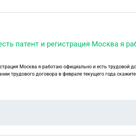
есть патент и регистрация Москва я р
гистрация Москва я работаю официально и есть трудовой 
вании трудового договора в феврале текущего года скажит
ном карте или нет