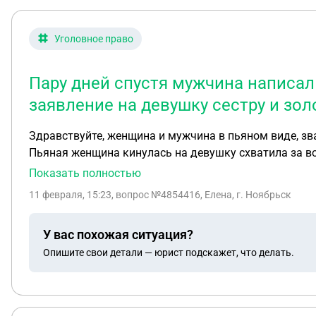
Уголовное право
Пару дней спустя мужчина написал
заявление на девушку сестру и зол
Здравствуйте, женщина и мужчина в пьяном виде, зв
Пьяная женщина кинулась на девушку схватила за во
сестру, и сел в машину хотел задавить машиной. А в это время пьяная женщина уже кидается на золовку и оскорбляет её матами, и зол
Показать полностью
вызвала мужа, муж ударил пару раз мужчине и отпра
11 февраля, 15:23
, вопрос №4854416, Елена, г. Ноябрьск
написала заявление на девушку сестру и золовку. Хот
У вас похожая ситуация?
Опишите свои детали — юрист подскажет, что делать.