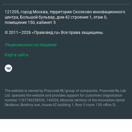
на него, чтобы он прекратил писать все это
дочери. Хотела бы написать ему официальное
121205, город Москва, территория Сколково инновационного
письмо с предупеждением, но не знаю как это
центра, Большой бульвар, дом 42 строение 1, этаж 0,
помещение 150, кабинет 5
оформить правильно и грамотно. Спасибо за
помощь.
© 2011—2026 «Правовед.ru» Все права защищены.
Лицензионное соглашение
Карта сайта
The website is owned by Pravoved.RU group of companies. Pravoved.Ru Lab
Ltd. operates the website and provides support for customers (registration
number 1187746238536, 143026, Moscow, territory of the innovative center
Skolkovo, Bolshoy ave., house 42 building 1, floor 0 room 150 office 5).