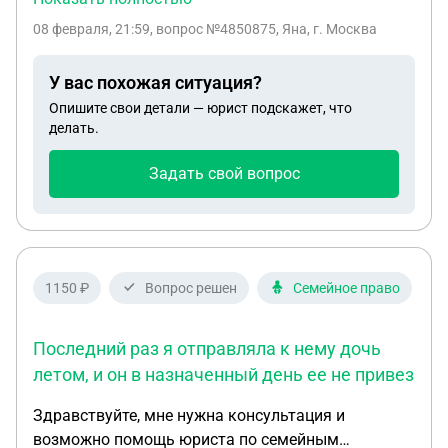
перед уходом в декрет я не успела отгулять свой
08 февраля, 21:59
, вопрос №4850875, Яна, г. Москва
отпуск. Сейчас я хочу прервать свой отпуск по
уходу за ребенком и взять сразу же свой
У вас похожая ситуация?
неотгуленный годовой отпуск. Руководитель
Опишите свои детали — юрист подскажет, что
утверждает, что для этого она должна дать мне
делать.
нагрузку,рабочие часы,и только лишь отработав
6 месяцев я имею право взять годовой отпуск. Я
Задать свой вопрос
не совсем понимаю,почему я должна брать
нагрузку и отрабатывать 6 месяцев,если отпуск я
уже наработала,просто не успела его отгулять.
Помогите , пожалуйста,разобраться.Заранее
спасибо!
1150 ₽
Вопрос решен
Семейное право
Последний раз я отправляла к нему дочь
летом, и он в назначенный день ее не привез
Здравствуйте, мне нужна консультация и
возможно помощь юриста по семейным