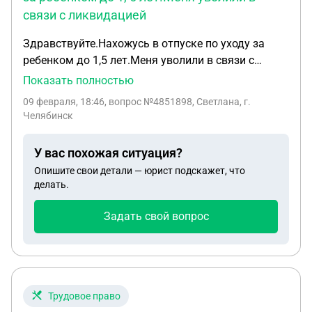
связи с ликвидацией
Здравствуйте.Нахожусь в отпуске по уходу за
ребенком до 1,5 лет.Меня уволили в связи с
ликвидацией организации,выходное пособие не
Показать полностью
выплатили.Считают ,что кто не работал в этот
09 февраля, 18:46
, вопрос №4851898, Светлана, г.
момент(кто находится в отпуске по уходу за
Челябинск
ребенком),тем не положено выплачивать ни
компенсацию за отпуск,ни выходное пособие. Это
У вас похожая ситуация?
так?
Опишите свои детали — юрист подскажет, что
делать.
Задать свой вопрос
Трудовое право