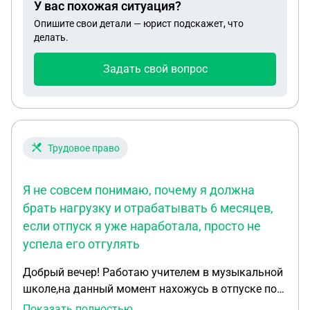
У вас похожая ситуация?
Опишите свои детали — юрист подскажет, что
делать.
Задать свой вопрос
Трудовое право
Я не совсем понимаю, почему я должна
брать нагрузку и отрабатывать 6 месяцев,
если отпуск я уже наработала, просто не
успела его отгулять
Добрый вечер! Работаю учителем в музыкальной
школе,на данный момент нахожусь в отпуске по
уходу за ребенком до трех лет. Дело в том, что
Показать полностью