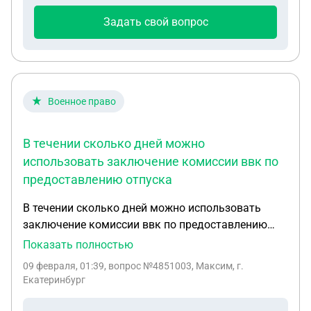
Задать свой вопрос
Военное право
В течении сколько дней можно
использовать заключение комиссии ввк по
предоставлению отпуска
В течении сколько дней можно использовать
заключение комиссии ввк по предоставлению
отпуска. И можно ли уйти в отпуск по болезни
Показать полностью
после планового отпуска, если заключение
09 февраля, 01:39
, вопрос №4851003, Максим, г.
комиссии ввк было сделано до него и рапорт не
Екатеринбург
успели исполнить.