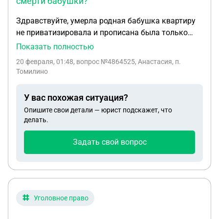
смерти бабушки?
Здравствуйте, умерла родная бабушка квартиру
не приватизировала и прописана была только
она,возможно переоформить договор на себя
Показать полностью
если орде на руках у внучки?И что вообще
20 февраля, 01:48
, вопрос №4864525, Анастасия, п.
возможно ли жить дальше в этой квартире?
Томилино
У вас похожая ситуация?
Опишите свои детали — юрист подскажет, что
делать.
Задать свой вопрос
Уголовное право