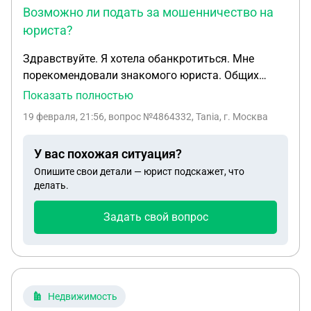
Возможно ли подать за мошенничество на
юриста?
Здравствуйте. Я хотела обанкротиться. Мне
порекомендовали знакомого юриста. Общих
знакомых она обанкротила. Мы взяли кредит на
Показать полностью
мою маму. И оплатили юристу 130 тыс. Без
19 февраля, 21:56
, вопрос №4864332, Tania, г. Москва
договора. Просто переводом. Юрист 9 мес ничего
не делает. Хотелось бы вернуть деньги. Возможно
У вас похожая ситуация?
ли подать за мошенничество на юриста?
Опишите свои детали — юрист подскажет, что
делать.
Задать свой вопрос
Недвижимость