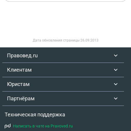
чьи действия привели к ДТП.(также справки
гибдд) Обратился к омбуцмену, СК обжаловали
его решение, заявили в суде что дтп
инцинировано и спровоцировано! (Я потерпевший
ехал по правилам!)и запросили судебную трасу.
На вопросы поставили: - кто и как должен был
Дата обновления страницы
26.09.2013
себя вести на дороге и прочее, и в конце вопрос
«является ли ДТП инцинированным» Исходя из
Правовед.ru
переписки в мессенджере и заявлениях СК в суде
в иске что ДТП подставное якобы - возможно их
Клиентам
привлечь на этом этапе к ответственности ?
Получается схема ДТП, материалы гибдд о ДТП ,
Юристам
видео - это все для них бред и не виновного хотят
сделать мошенником !! Пс экспертиза назначена
Партнёрам
в место указанное СК место - ВСЕ мы знаем ее
итог и что мне придется обжаловать и делать
Техническая поддержка
рецензию
Написать в чате на Pravoved.ru