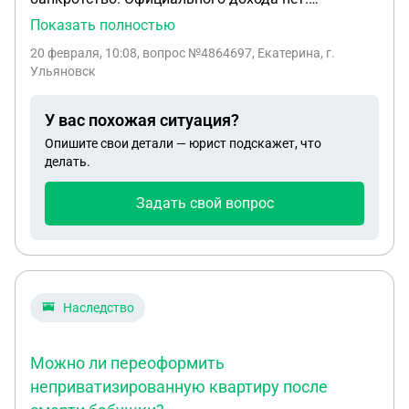
Процедура уже подходит к концу, возможно ли
Показать полностью
такое, что ни признают банкротом?! И где то
20 февраля, 10:08
, вопрос №4864697, Екатерина, г.
читала, что долги через время возвращаются.
Ульяновск
Правда ли это
У вас похожая ситуация?
Опишите свои детали — юрист подскажет, что
делать.
Задать свой вопрос
Наследство
Можно ли переоформить
неприватизированную квартиру после