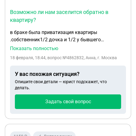
Возможно ли нам заселится обратно в
квартиру?
в браке была приватизация квартиры
.собственник1/2 дочка и 1/2 у бывшего
мужа.после развода мне с общими детьми
Показать полностью
пришлось съехать из двухкомнатной квартиры и
18 февраля, 18:44
, вопрос №4862832, Анна, г. Москва
купить однушку ,теперь это жилье признали
аварийным (поставили под снос через 9 лет)за
У вас похожая ситуация?
квартиру он не платит ,копились у него долги, я
Опишите свои детали — юрист подскажет, что
иногда оплачиваю ком услуги . дочь только
делать.
собственник, прописана она по нашему другому
адресу .он в квартире не живет уже два года
Задать свой вопрос
,меняет замки,я потом их меняю предупредив
участкового,пишу заявление о том ,что бывший
препятствует нахождению своих же детей .Даже
мебель и вещи и учебная зона все так так и
находится.есть ли возможность его привлечь