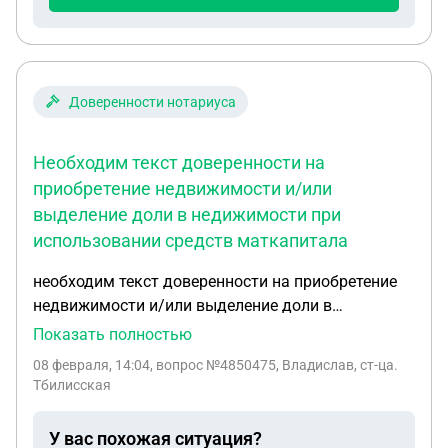
Доверенности нотариуса
Необходим текст доверенности на
приобретение недвижимости и/или
выделение доли в недижимости при
использовании средств маткапитала
необходим текст доверенности на приобретение
недвижимости и/или выделение доли в
недижимости при использовании средств
Показать полностью
маткапитала. ситуация: я совершеннолетний,
08 февраля, 14:04
, вопрос №4850475, Владислав, ст-ца.
родители хотят приобрести квартиру с
Тбилисская
использованием маткапитала. я не могу
присутствовать ни при приобретении, ни при
У вас похожая ситуация?