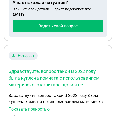
У вас похожая ситуация?
Опишите свои детали — юрист подскажет, что
делать.
Задать свой вопрос
Нотариат
Здравствуйте, вопрос такой В 2022 году
была куплена комната с использованием
материнского капитала, доли я не
Здравствуйте, вопрос такой В 2022 году была
куплена комната с использованием материнского
капитала, доли я не выделяла была
Показать полностью
дезинформирована нотариусом что конкретных