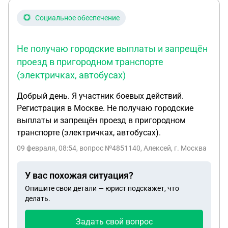
увольнении, так же примерно 3 месяца не ждать
компенсации. В отпуск он отпускает без
Социальное обеспечение
содержания. Некоторый персонал он попросил
уволиться а некоторых отправил в отпуск на
Не получаю городские выплаты и запрещён
неограниченное время, как только наладится он
проезд в пригородном транспорте
позовет их обратно на работу. Директор о
(электричках, автобусах)
сокращении уведомил 31 января 2026 года.
Заявление в прокуратуру я оставил, написав
Добрый день. Я участник боевых действий.
наверное все тоже самое. Вопрос такой сколько
Регистрация в Москве. Не получаю городские
по времени ждать окончания дела, потому что
выплаты и запрещён проезд в пригородном
уволиться не могу, и устроиться на другую работу
транспорте (электричках, автобусах).
не могу, а дома жена в декрете, кредиты. нужны
деньги
09 февраля, 08:54
, вопрос №4851140, Алексей, г. Москва
У вас похожая ситуация?
Опишите свои детали — юрист подскажет, что
делать.
Задать свой вопрос