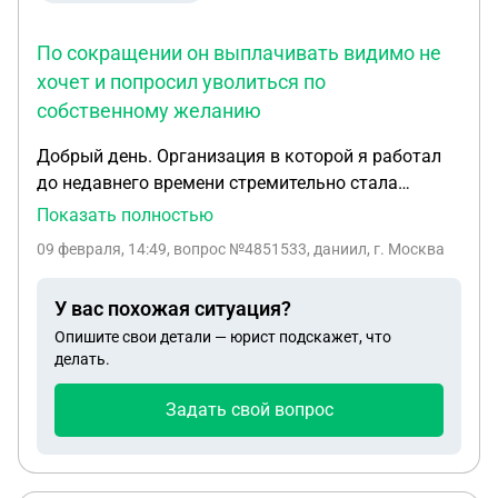
По сокращении он выплачивать видимо не
хочет и попросил уволиться по
собственному желанию
Добрый день. Организация в которой я работал
до недавнего времени стремительно стала
уходить в упадок. Директор не придумал ничего
Показать полностью
лучше, что бы спасти организацию это сократить
09 февраля, 14:49
, вопрос №4851533, даниил, г. Москва
число рабочих, под которое попал я. По
сокращении он выплачивать видимо не хочет и
У вас похожая ситуация?
попросил уволиться по собственному желанию.
Опишите свои детали — юрист подскажет, что
Делать я этого не стал, так как я с этим не
делать.
согласен. Так же в устной форме от него звучали
фразы к персоналу которые остаются на работе:
Задать свой вопрос
"Ближайшие 3 месяца ЗП не будет, и плюсом к
этому ЗП сокращается на 10000 рублей у
каждого.Те кто напишет по собственному о